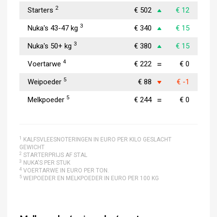
2
Starters
€ 502
€ 12
3
Nuka's 43-47 kg
€ 340
€ 15
3
Nuka's 50+ kg
€ 380
€ 15
4
Voertarwe
€ 222
€ 0
5
Weipoeder
€ 88
€ -1
5
Melkpoeder
€ 244
€ 0
1
KALFSVLEESNOTERINGEN IN EURO PER KILO GESLACHT
GEWICHT
2
STARTERPRIJS AF STAL
3
NUKA'S PER STUK
4
VOERTARWE IN EURO PER TON.
5
WEIPOEDER EN MELKPOEDER IN EURO PER 100 KG