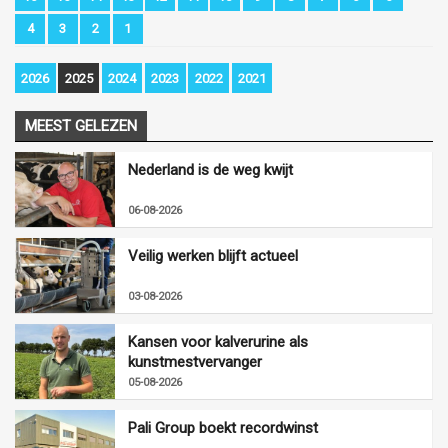
4
3
2
1
2026
2025
2024
2023
2022
2021
MEEST GELEZEN
Nederland is de weg kwijt
06-08-2026
Veilig werken blijft actueel
03-08-2026
Kansen voor kalverurine als
kunstmestvervanger
05-08-2026
Pali Group boekt recordwinst