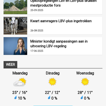
Opkoopregelingen Lbv en Lbv-plus drukken
mestproductie fors
25-09-2025
Kwart aanvragers LBV-plus ingetrokken
26-08-2025
Minister kondigt aanpassingen aan in
uitvoering LBV-regeling
17-06-2025
WEER
Maandag
Dinsdag
Woensdag
25
°
/ 16
°
22
°
/ 12
°
28
°
/ 11
°
10 %
0 %
0 %