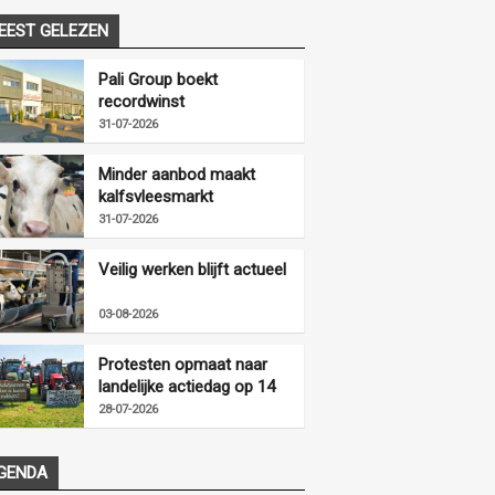
EEST GELEZEN
Pali Group boekt
recordwinst
31-07-2026
Minder aanbod maakt
kalfsvleesmarkt
vriendelijker
31-07-2026
Veilig werken blijft actueel
03-08-2026
Protesten opmaat naar
landelijke actiedag op 14
augustus
28-07-2026
GENDA