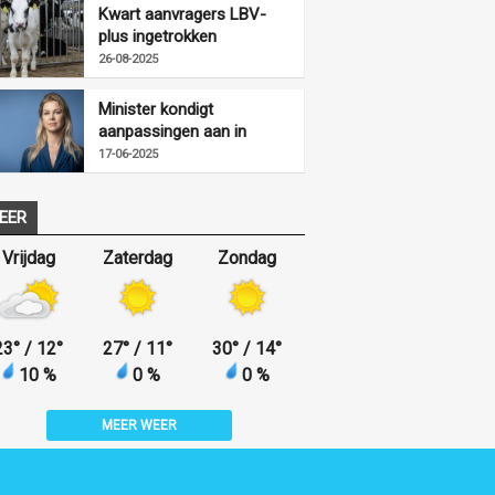
Kwart aanvragers LBV-
plus ingetrokken
26-08-2025
Minister kondigt
aanpassingen aan in
uitvoering LBV-regeling
17-06-2025
EER
Vrijdag
Zaterdag
Zondag
23
°
/ 12
°
27
°
/ 11
°
30
°
/ 14
°
10 %
0 %
0 %
MEER WEER