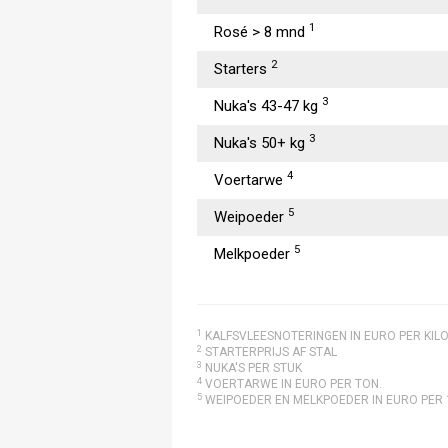
1
Rosé > 8 mnd
2
Starters
3
Nuka's 43-47 kg
3
Nuka's 50+ kg
4
Voertarwe
5
Weipoeder
5
Melkpoeder
1
KALFSVLEESNOTERINGEN IN EURO PER KIL
2
STARTERPRIJS AF STAL
3
NUKA'S PER STUK
4
VOERTARWE IN EURO PER TON.
5
WEIPOEDER EN MELKPOEDER IN EURO PER 