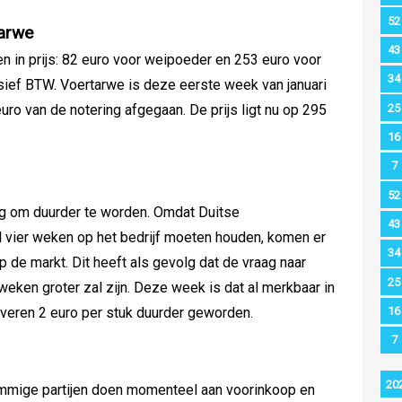
52
arwe
43
en in prijs: 82 euro voor weipoeder en 253 euro voor
34
sief BTW. Voertarwe is deze eerste week van januari
25
uro van de notering afgegaan. De prijs ligt nu op 295
16
7
52
ng om duurder te worden. Omdat Duitse
43
 vier weken op het bedrijf moeten houden, komen er
34
 de markt. Dit heeft als gevolg dat de vraag naar
25
ken groter zal zijn. Deze week is dat al merkbaar in
16
alveren 2 euro per stuk duurder geworden.
7
20
ommige partijen doen momenteel aan voorinkoop en