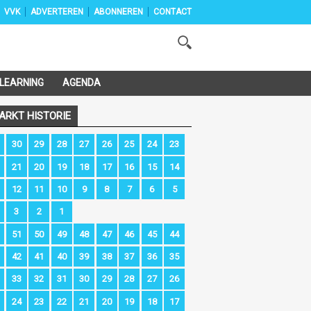
VVK
ADVERTEREN
ABONNEREN
CONTACT
-LEARNING
AGENDA
ARKT HISTORIE
30
29
28
27
26
25
24
23
21
20
19
18
17
16
15
14
12
11
10
9
8
7
6
5
3
2
1
51
50
49
48
47
46
45
44
42
41
40
39
38
37
36
35
33
32
31
30
29
28
27
26
24
23
22
21
20
19
18
17