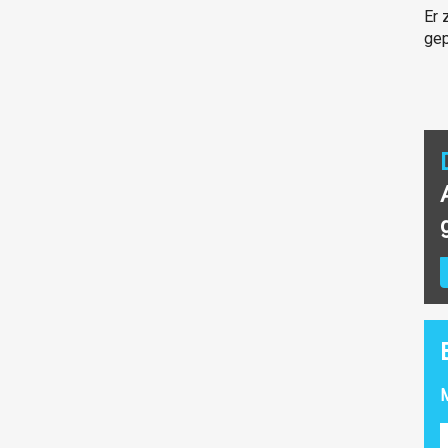
Er 
gep
M