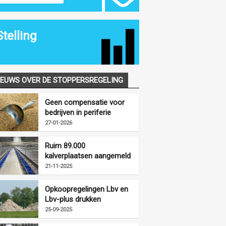
Stelling
IEUWS OVER DE STOPPERSREGELING
Geen compensatie voor
bedrijven in periferie
vanwege
27-01-2026
opkoopregelingen
Ruim 89.000
kalverplaatsen aangemeld
voor LBV-plus
21-11-2025
Opkoopregelingen Lbv en
Lbv-plus drukken
mestproductie fors
25-09-2025