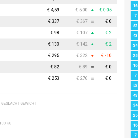
16
€ 4,59
€ 5,00
€ 0,05
7
€ 337
€ 367
€ 0
52
€ 98
€ 107
€ 2
43
€ 130
€ 142
€ 2
34
€ 295
€ 322
€ -10
25
16
€ 82
€ 89
€ 0
7
€ 253
€ 276
€ 0
52
43
O GESLACHT GEWICHT
34
25
100 KG
16
7