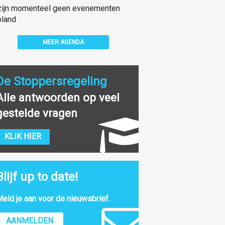
zijn momenteel geen evenementen
land
MEER AGENDA
De Stoppersregeling
Alle antwoorden op veel
gestelde vragen
KLIK HIER
Blijf up to date!
eld je aan voor de nieuwsbrief.
AANMELDEN