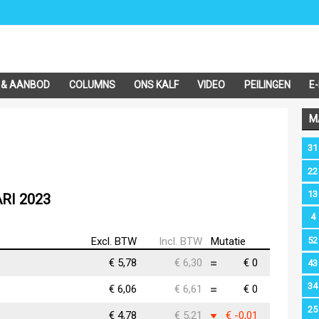
 & AANBOD
COLUMNS
ONS KALF
VIDEO
PEILINGEN
E
M
31
22
13
RI 2023
4
52
Excl. BTW
Incl. BTW
Mutatie
€ 5,78
€ 6,30
€ 0
43
34
€ 6,06
€ 6,61
€ 0
25
€ 4,78
€ 5,21
€ -0,01