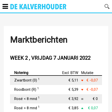
Marktberichten
WEEK 2 , VRIJDAG 7 JANUARI 2022
Notering
Excl. BTW
Mutatie
1
Zwartbont (0)
€ 5,11
€ -0,07
1
Roodbont (R)
€ 5,39
€ -0,07
1
Rosé < 8 mnd
€ 3,92
€ 0
1
Rosé > 8 mnd
€ 3,85
€ 0,07