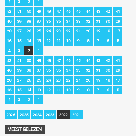
4
3
2
1
52
51
50
49
48
47
46
45
44
43
42
41
40
39
38
37
36
35
34
33
32
31
30
29
28
27
26
25
24
23
22
21
20
19
18
17
16
15
14
13
12
11
10
9
8
7
6
5
4
3
2
1
52
51
50
49
48
47
46
45
44
43
42
41
40
39
38
37
36
35
34
33
32
31
30
29
28
27
26
25
24
23
22
21
20
19
18
17
16
15
14
13
12
11
10
9
8
7
6
5
4
3
2
1
2026
2025
2024
2023
2022
2021
MEEST GELEZEN