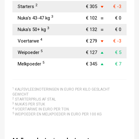
2
Starters
€ 305
€ -3
3
Nuka's 43-47 kg
€ 102
€ 0
3
Nuka's 50+ kg
€ 132
€ 0
4
Voertarwe
€ 279
€ -3
5
Weipoeder
€ 127
€ 5
5
Melkpoeder
€ 345
€ 7
1
KALFSVLEESNOTERINGEN IN EURO PER KILO GESLACHT
GEWICHT
2
STARTERPRIJS AF STAL
3
NUKA'S PER STUK
4
VOERTARWE IN EURO PER TON.
5
WEIPOEDER EN MELKPOEDER IN EURO PER 100 KG