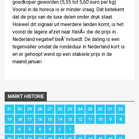
goedkoper geworden (5,55 tot 5,60 euro per kg).
Vooral in de horeca is er minder vraag. Dat betekent
dat de prijs van de luxe delen onder druk staat.
Hoewel dit signaal uit meerdere landen komt, is het
vooral de lagere afzet naar ItaliÃ« die de prijs in
Nederland negatief beÃ¯nvloedt. De daling is een
tegenvaller omdat de rondeduur in Nederland kort is
en er gehoopt werd op een stabiele prijs in de
maand januari.
MARKT HISTORIE
31
30
29
28
27
26
25
24
23
22
21
20
19
18
17
16
15
14
13
12
11
10
9
8
7
6
5
4
3
2
1