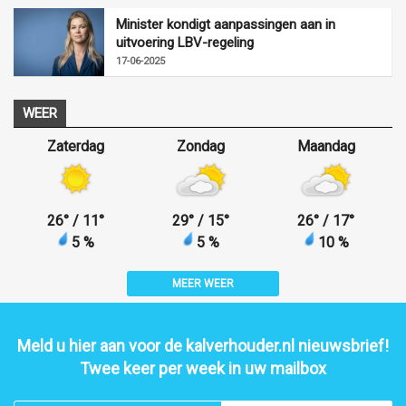
Minister kondigt aanpassingen aan in
uitvoering LBV-regeling
17-06-2025
WEER
Zaterdag
Zondag
Maandag
26
°
/ 11
°
29
°
/ 15
°
26
°
/ 17
°
5 %
5 %
10 %
MEER WEER
Meld u hier aan voor de kalverhouder.nl nieuwsbrief!
Twee keer per week in uw mailbox