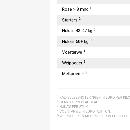
1
Rosé > 8 mnd
2
Starters
3
Nuka's 43-47 kg
3
Nuka's 50+ kg
4
Voertarwe
5
Weipoeder
5
Melkpoeder
1
KALFSVLEESNOTERINGEN IN EURO PER KIL
2
STARTERPRIJS AF STAL
3
NUKA'S PER STUK
4
VOERTARWE IN EURO PER TON.
5
WEIPOEDER EN MELKPOEDER IN EURO PER 