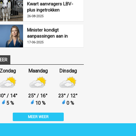
Kwart aanvragers LBV-
plus ingetrokken
26-08-2025
Minister kondigt
aanpassingen aan in
uitvoering LBV-regeling
17-06-2025
EER
Zondag
Maandag
Dinsdag
30
°
/ 14
°
25
°
/ 16
°
23
°
/ 12
°
5 %
10 %
0 %
MEER WEER