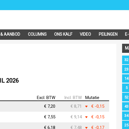
 & AANBOD
COLUMNS
ONS KALF
VIDEO
PEILINGEN
E
M
32
23
14
IL 2026
5
52
Excl. BTW
Incl. BTW
Mutatie
€ 7,20
€ 8,71
€ -0,15
43
34
€ 7,55
€ 9,14
€ -0,15
25
€ 6,18
€ 7,48
€ -0,17