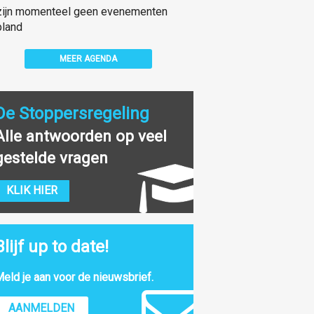
zijn momenteel geen evenementen
land
MEER AGENDA
De Stoppersregeling
Alle antwoorden op veel
gestelde vragen
KLIK HIER
Blijf up to date!
eld je aan voor de nieuwsbrief.
AANMELDEN