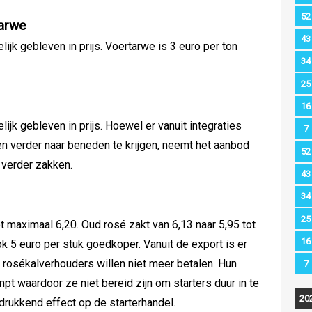
52
arwe
43
jk gebleven in prijs. Voertarwe is 3 euro per ton
34
25
16
ijk gebleven in prijs. Hoewel er vanuit integraties
7
n verder naar beneden te krijgen, neemt het aanbod
52
 verder zakken.
43
34
25
t maximaal 6,20. Oud rosé zakt van 6,13 naar 5,95 tot
16
k 5 euro per stuk goedkoper. Vanuit de export is er
 rosékalverhouders willen niet meer betalen. Hun
7
 waardoor ze niet bereid zijn om starters duur in te
20
n drukkend effect op de starterhandel.