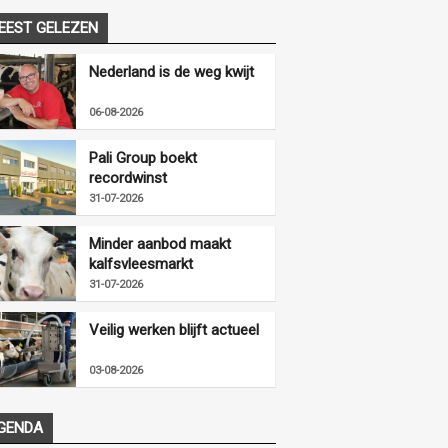
EEST GELEZEN
Nederland is de weg kwijt
06-08-2026
Pali Group boekt
recordwinst
31-07-2026
Minder aanbod maakt
kalfsvleesmarkt
vriendelijker
31-07-2026
Veilig werken blijft actueel
03-08-2026
GENDA