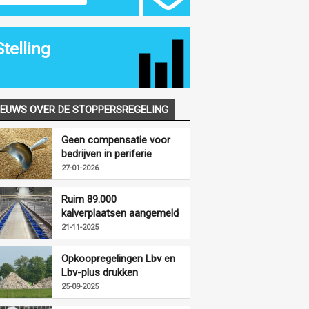
Stelling
IEUWS OVER DE STOPPERSREGELING
Geen compensatie voor
bedrijven in periferie
vanwege
27-01-2026
opkoopregelingen
Ruim 89.000
kalverplaatsen aangemeld
voor LBV-plus
21-11-2025
Opkoopregelingen Lbv en
Lbv-plus drukken
mestproductie fors
25-09-2025