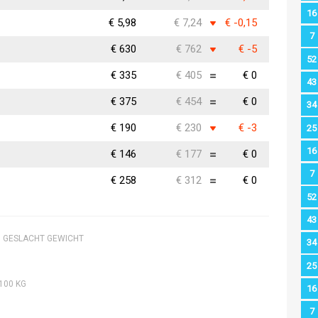
16
€ 5,98
€ 7,24
€ -0,15
7
€ 630
€ 762
€ -5
52
€ 335
€ 405
€ 0
43
€ 375
€ 454
€ 0
34
€ 190
€ 230
€ -3
25
16
€ 146
€ 177
€ 0
7
€ 258
€ 312
€ 0
52
43
O GESLACHT GEWICHT
34
25
100 KG
16
7