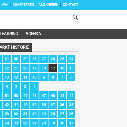
VVK
ADVERTEREN
ABONNEREN
CONTACT
-LEARNING
AGENDA
ARKT HISTORIE
31
30
29
28
27
26
25
24
22
21
20
19
18
17
16
15
13
12
11
10
9
8
7
6
4
3
2
1
51
50
49
48
47
46
45
44
42
41
40
39
38
37
36
35
33
32
31
30
29
28
27
26
24
23
22
21
20
19
18
17