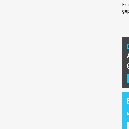
Er 
gep
M