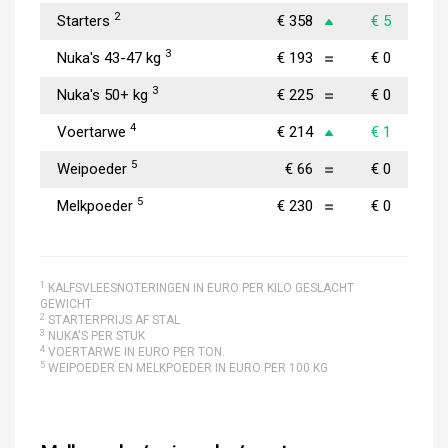
2
Starters
€ 358
€ 5
3
Nuka's 43-47 kg
€ 193
€ 0
3
Nuka's 50+ kg
€ 225
€ 0
4
Voertarwe
€ 214
€ 1
5
Weipoeder
€ 66
€ 0
5
Melkpoeder
€ 230
€ 0
1
KALFSVLEESNOTERINGEN IN EURO PER KILO GESLACHT
GEWICHT
2
STARTERPRIJS AF STAL
3
NUKA'S PER STUK
4
VOERTARWE IN EURO PER TON.
5
WEIPOEDER EN MELKPOEDER IN EURO PER 100 KG