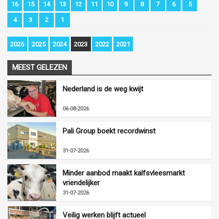
16
15
14
13
12
11
10
9
8
7
6
5
4
3
2
1
2026
2025
2024
2023
2022
2021
MEEST GELEZEN
Nederland is de weg kwijt
06-08-2026
Pali Group boekt recordwinst
31-07-2026
Minder aanbod maakt kalfsvleesmarkt
vriendelijker
31-07-2026
Veilig werken blijft actueel