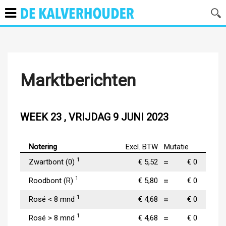
Marktberichten
WEEK 23 , VRIJDAG 9 JUNI 2023
Notering
Excl. BTW
Mutatie
1
Zwartbont (0)
€ 5,52
€ 0
1
Roodbont (R)
€ 5,80
€ 0
1
Rosé < 8 mnd
€ 4,68
€ 0
1
Rosé > 8 mnd
€ 4,68
€ 0