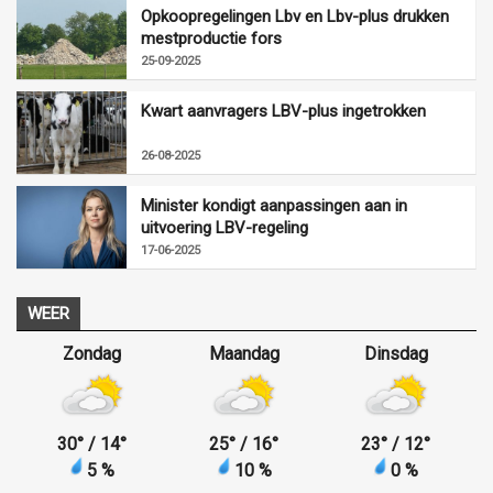
Opkoopregelingen Lbv en Lbv-plus drukken
mestproductie fors
25-09-2025
Kwart aanvragers LBV-plus ingetrokken
26-08-2025
Minister kondigt aanpassingen aan in
uitvoering LBV-regeling
17-06-2025
WEER
Zondag
Maandag
Dinsdag
30
°
/ 14
°
25
°
/ 16
°
23
°
/ 12
°
5 %
10 %
0 %