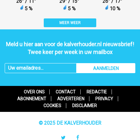
26
°
/ 11
°
29
°
/ 15
°
26
°
/ 17
°
5 %
5 %
10 %
MEER WEER
Meld u hier aan voor de kalverhouder.nl nieuwsbrief!
Twee keer per week in uw mailbox
AANMELDEN
OVER ONS
CONTACT
REDACTIE
ABONNEMENT
ADVERTEREN
PRIVACY
COOKIES
DISCLAIMER
© 2025 DE KALVERHOUDER