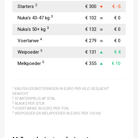
2
Starters
€ 300
€ -5
3
Nuka's 43-47 kg
€ 102
€ 0
3
Nuka's 50+ kg
€ 132
€ 0
4
Voertarwe
€ 279
€ 0
5
Weipoeder
€ 131
€ 4
5
Melkpoeder
€ 355
€ 10
1
KALFSVLEESNOTERINGEN IN EURO PER KILO GESLACHT
GEWICHT
2
STARTERPRIJS AF STAL
3
NUKA'S PER STUK
4
VOERTARWE IN EURO PER TON.
5
WEIPOEDER EN MELKPOEDER IN EURO PER 100 KG