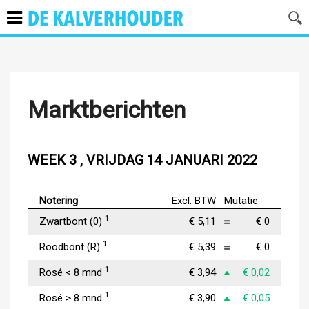
Marktberichten
WEEK 3 , VRIJDAG 14 JANUARI 2022
Notering
Excl. BTW
Mutatie
1
Zwartbont (0)
€ 5,11
€ 0
1
Roodbont (R)
€ 5,39
€ 0
1
Rosé < 8 mnd
€ 3,94
€ 0,02
1
Rosé > 8 mnd
€ 3,90
€ 0,05