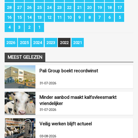
28
27
26
25
24
23
22
21
20
19
18
17
16
15
14
13
12
11
10
9
8
7
6
5
4
3
2
1
2026
2025
2024
2023
2022
2021
MEEST GELEZEN
Pali Group boekt recordwinst
31-07-2026
Minder aanbod maakt kalfsvleesmarkt
vriendelijker
31-07-2026
Veilig werken blijft actueel
03-08-2026