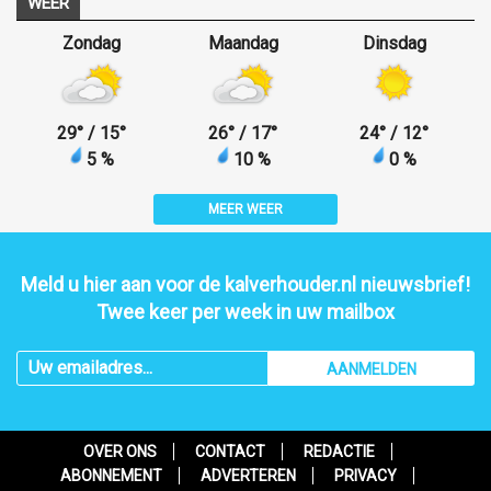
WEER
Zondag
Maandag
Dinsdag
29
°
/ 15
°
26
°
/ 17
°
24
°
/ 12
°
5 %
10 %
0 %
MEER WEER
Meld u hier aan voor de kalverhouder.nl nieuwsbrief!
Twee keer per week in uw mailbox
AANMELDEN
OVER ONS
CONTACT
REDACTIE
ABONNEMENT
ADVERTEREN
PRIVACY