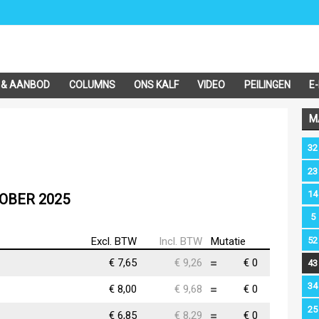
 & AANBOD
COLUMNS
ONS KALF
VIDEO
PEILINGEN
E
M
32
23
14
TOBER 2025
5
52
Excl. BTW
Incl. BTW
Mutatie
€ 7,65
€ 9,26
€ 0
43
34
€ 8,00
€ 9,68
€ 0
25
€ 6,85
€ 8,29
€ 0