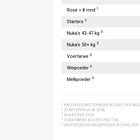
1
Rosé > 8 mnd
2
Starters
3
Nuka's 43-47 kg
3
Nuka's 50+ kg
4
Voertarwe
5
Weipoeder
5
Melkpoeder
1
KALFSVLEESNOTERINGEN IN EURO PER KIL
2
STARTERPRIJS AF STAL
3
NUKA'S PER STUK
4
VOERTARWE IN EURO PER TON.
5
WEIPOEDER EN MELKPOEDER IN EURO PER 