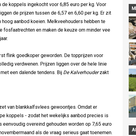
de koppels ingekocht voor 6,85 euro per kg. Voor
M
ggen de prijzen tussen de 6,57 en 6,60 per kg. Er zit
n hoog aanbod koeien. Melkveehouders hebben te
e fosfaatrechten en maken de keuze om minder vee
aar.
rst flink goedkoper geworden. De topprijzen voor
olledig verdwenen. Prijzen liggen over de hele linie
 met een dalende tendens. Bij
De Kalverhouder
zakt
fzet van blankkalfsvlees gewoontjes. Omdat er
pe koppels - zodat het wekelijks aanbod precies is
js eenvoudig overeind gehouden worden op 7,65 euro
A
de novembermaand als de vraag serieus gaat toenemen.