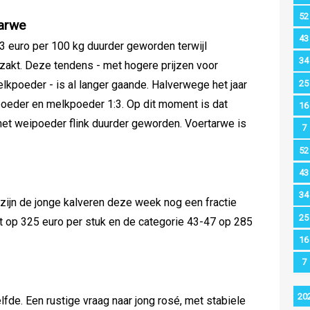
52
arwe
43
euro per 100 kg duurder geworden terwijl
34
zakt. Deze tendens - met hogere prijzen voor
25
lkpoeder - is al langer gaande. Halverwege het jaar
oeder en melkpoeder 1:3. Op dit moment is dat
16
s het weipoeder flink duurder geworden. Voertarwe is
7
52
43
34
zijn de jonge kalveren deze week nog een fractie
25
t op 325 euro per stuk en de categorie 43-47 op 285
16
7
20
fde. Een rustige vraag naar jong rosé, met stabiele