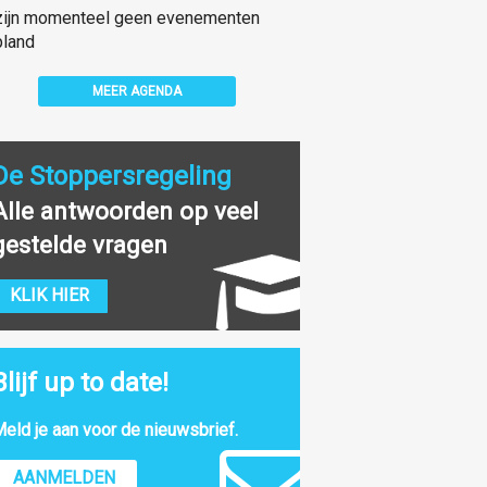
zijn momenteel geen evenementen
land
MEER AGENDA
De Stoppersregeling
Alle antwoorden op veel
gestelde vragen
KLIK HIER
Blijf up to date!
eld je aan voor de nieuwsbrief.
AANMELDEN