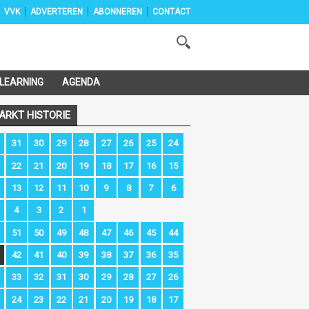
VVK
ADVERTEREN
ABONNEREN
CONTACT
-LEARNING
AGENDA
ARKT HISTORIE
31
30
29
28
27
26
25
24
22
21
20
19
18
17
16
15
13
12
11
10
9
8
7
6
4
3
2
1
51
50
49
48
47
46
45
44
42
41
40
39
38
37
36
35
33
32
31
30
29
28
27
26
24
23
22
21
20
19
18
17