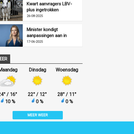
Kwart aanvragers LBV-
plus ingetrokken
26-08-2025
Minister kondigt
aanpassingen aan in
uitvoering LBV-regeling
17-06-2025
EER
Maandag
Dinsdag
Woensdag
24
°
/ 16
°
22
°
/ 12
°
28
°
/ 11
°
10 %
0 %
0 %
MEER WEER