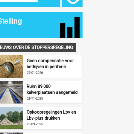
Stelling
IEUWS OVER DE STOPPERSREGELING
Geen compensatie voor
bedrijven in periferie
vanwege
27-01-2026
opkoopregelingen
Ruim 89.000
kalverplaatsen aangemeld
voor LBV-plus
21-11-2025
Opkoopregelingen Lbv en
Lbv-plus drukken
mestproductie fors
25-09-2025