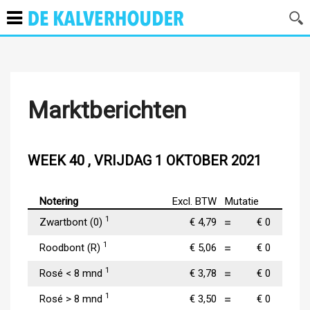
Marktberichten
WEEK 40 , VRIJDAG 1 OKTOBER 2021
Notering
Excl. BTW
Mutatie
1
Zwartbont (0)
€ 4,79
€ 0
1
Roodbont (R)
€ 5,06
€ 0
1
Rosé < 8 mnd
€ 3,78
€ 0
1
Rosé > 8 mnd
€ 3,50
€ 0