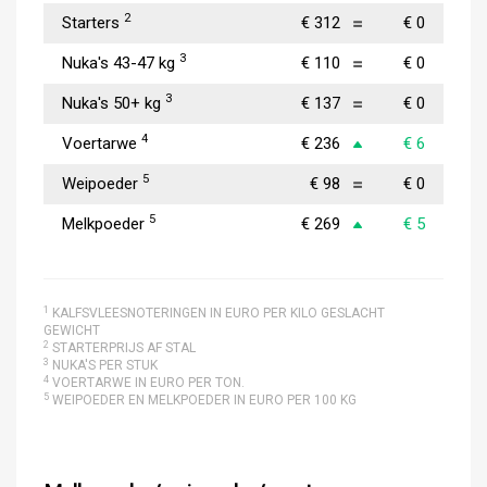
2
Starters
€ 312
€ 0
3
Nuka's 43-47 kg
€ 110
€ 0
3
Nuka's 50+ kg
€ 137
€ 0
4
Voertarwe
€ 236
€ 6
5
Weipoeder
€ 98
€ 0
5
Melkpoeder
€ 269
€ 5
1
KALFSVLEESNOTERINGEN IN EURO PER KILO GESLACHT
GEWICHT
2
STARTERPRIJS AF STAL
3
NUKA'S PER STUK
4
VOERTARWE IN EURO PER TON.
5
WEIPOEDER EN MELKPOEDER IN EURO PER 100 KG