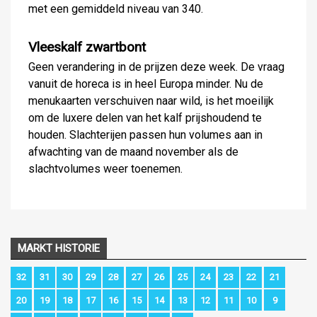
met een gemiddeld niveau van 340.
Vleeskalf zwartbont
Geen verandering in de prijzen deze week. De vraag
vanuit de horeca is in heel Europa minder. Nu de
menukaarten verschuiven naar wild, is het moeilijk
om de luxere delen van het kalf prijshoudend te
houden. Slachterijen passen hun volumes aan in
afwachting van de maand november als de
slachtvolumes weer toenemen.
MARKT HISTORIE
32
31
30
29
28
27
26
25
24
23
22
21
20
19
18
17
16
15
14
13
12
11
10
9