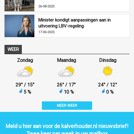
26-08-2025
Minister kondigt aanpassingen aan in
uitvoering LBV-regeling
17-06-2025
WEER
Zondag
Maandag
Dinsdag
29
°
/ 15
°
26
°
/ 17
°
24
°
/ 12
°
5 %
10 %
0 %
MEER WEER
Meld u hier aan voor de kalverhouder.nl nieuwsbrief!
Twee keer per week in uw mailbox