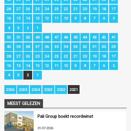
28
27
26
25
24
23
22
21
20
19
18
17
16
15
14
13
12
11
10
9
8
7
6
5
4
3
2
1
52
51
50
49
48
47
46
45
44
43
42
41
40
39
38
37
36
35
34
33
32
31
30
29
28
27
26
25
24
23
22
21
20
19
18
17
16
15
14
13
12
11
10
9
8
7
6
5
4
3
2
1
2026
2025
2024
2023
2022
2021
MEEST GELEZEN
Pali Group boekt recordwinst
31-07-2026