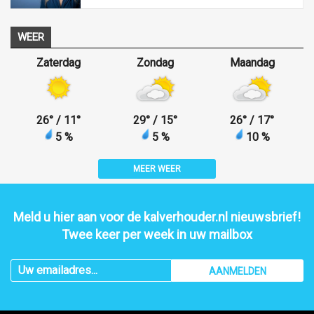
WEER
Zaterdag
Zondag
Maandag
26
°
/ 11
°
29
°
/ 15
°
26
°
/ 17
°
5 %
5 %
10 %
MEER WEER
Meld u hier aan voor de kalverhouder.nl nieuwsbrief!
Twee keer per week in uw mailbox
AANMELDEN