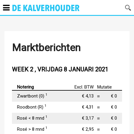
Marktberichten
WEEK 2 , VRIJDAG 8 JANUARI 2021
Notering
Excl. BTW
Mutatie
1
Zwartbont (0)
€ 4,13
€ 0
1
Roodbont (R)
€ 4,31
€ 0
1
Rosé < 8 mnd
€ 3,17
€ 0
1
Rosé > 8 mnd
€ 2,95
€ 0