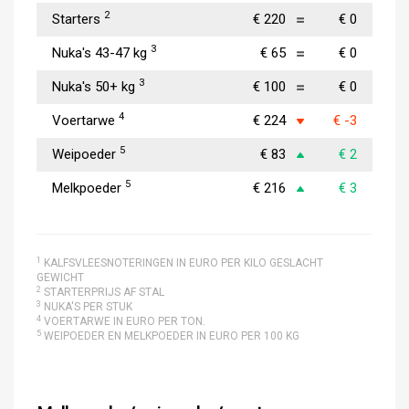
2
Starters
€ 220
€ 0
3
Nuka's 43-47 kg
€ 65
€ 0
3
Nuka's 50+ kg
€ 100
€ 0
4
Voertarwe
€ 224
€ -3
5
Weipoeder
€ 83
€ 2
5
Melkpoeder
€ 216
€ 3
1
KALFSVLEESNOTERINGEN IN EURO PER KILO GESLACHT
GEWICHT
2
STARTERPRIJS AF STAL
3
NUKA'S PER STUK
4
VOERTARWE IN EURO PER TON.
5
WEIPOEDER EN MELKPOEDER IN EURO PER 100 KG