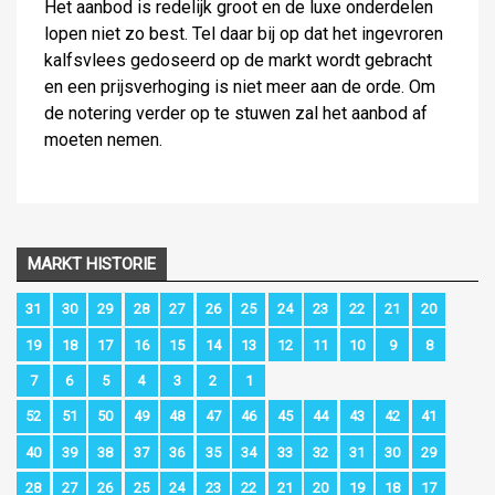
Het aanbod is redelijk groot en de luxe onderdelen
lopen niet zo best. Tel daar bij op dat het ingevroren
kalfsvlees gedoseerd op de markt wordt gebracht
en een prijsverhoging is niet meer aan de orde. Om
de notering verder op te stuwen zal het aanbod af
moeten nemen.
MARKT HISTORIE
31
30
29
28
27
26
25
24
23
22
21
20
19
18
17
16
15
14
13
12
11
10
9
8
7
6
5
4
3
2
1
52
51
50
49
48
47
46
45
44
43
42
41
40
39
38
37
36
35
34
33
32
31
30
29
28
27
26
25
24
23
22
21
20
19
18
17