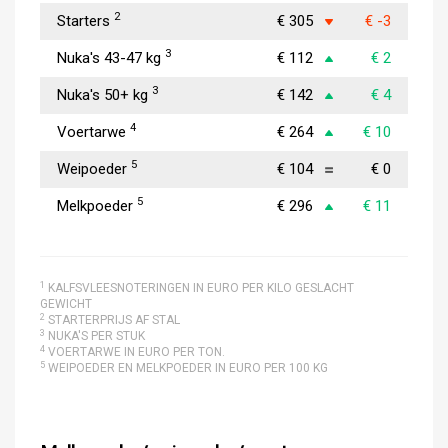
2
Starters
€ 305
€ -3
3
Nuka's 43-47 kg
€ 112
€ 2
3
Nuka's 50+ kg
€ 142
€ 4
4
Voertarwe
€ 264
€ 10
5
Weipoeder
€ 104
€ 0
5
Melkpoeder
€ 296
€ 11
1
KALFSVLEESNOTERINGEN IN EURO PER KILO GESLACHT
GEWICHT
2
STARTERPRIJS AF STAL
3
NUKA'S PER STUK
4
VOERTARWE IN EURO PER TON.
5
WEIPOEDER EN MELKPOEDER IN EURO PER 100 KG