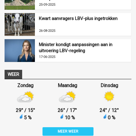
25-09-2025
Kwart aanvragers LBV-plus ingetrokken
26-08-2025
Minister kondigt aanpassingen aan in
uitvoering LBV-regeling
17-06-2025
WEER
Zondag
Maandag
Dinsdag
29
°
/ 15
°
26
°
/ 17
°
24
°
/ 12
°
5 %
10 %
0 %
MEER WEER