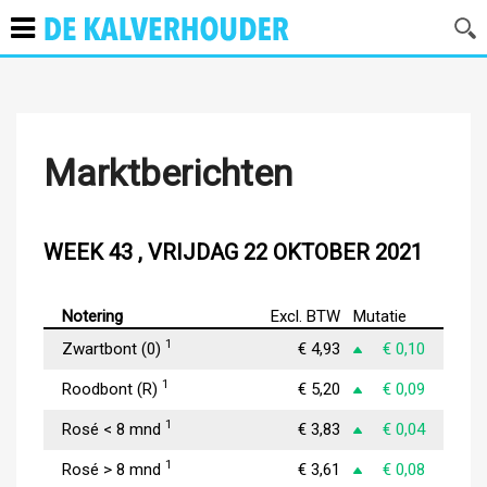
Marktberichten
WEEK 43 , VRIJDAG 22 OKTOBER 2021
Notering
Excl. BTW
Mutatie
1
Zwartbont (0)
€ 4,93
€ 0,10
1
Roodbont (R)
€ 5,20
€ 0,09
1
Rosé < 8 mnd
€ 3,83
€ 0,04
1
Rosé > 8 mnd
€ 3,61
€ 0,08