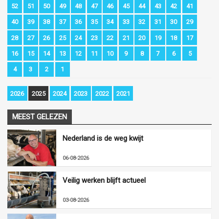
52
51
50
49
48
47
46
45
44
43
42
41
40
39
38
37
36
35
34
33
32
31
30
29
28
27
26
25
24
23
22
21
20
19
18
17
16
15
14
13
12
11
10
9
8
7
6
5
4
3
2
1
2026
2025
2024
2023
2022
2021
MEEST GELEZEN
Nederland is de weg kwijt
06-08-2026
Veilig werken blijft actueel
03-08-2026