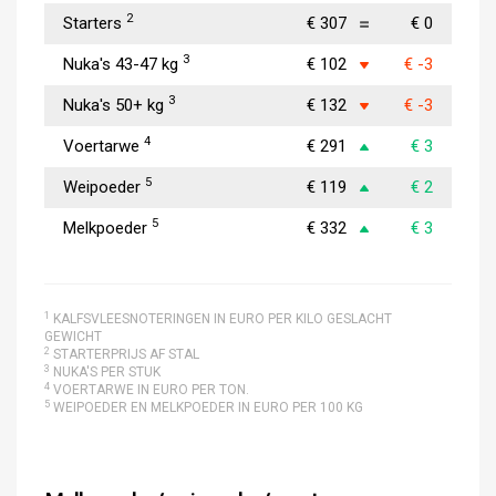
2
Starters
€ 307
€ 0
3
Nuka's 43-47 kg
€ 102
€ -3
3
Nuka's 50+ kg
€ 132
€ -3
4
Voertarwe
€ 291
€ 3
5
Weipoeder
€ 119
€ 2
5
Melkpoeder
€ 332
€ 3
1
KALFSVLEESNOTERINGEN IN EURO PER KILO GESLACHT
GEWICHT
2
STARTERPRIJS AF STAL
3
NUKA'S PER STUK
4
VOERTARWE IN EURO PER TON.
5
WEIPOEDER EN MELKPOEDER IN EURO PER 100 KG