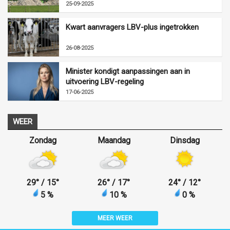
25-09-2025
Kwart aanvragers LBV-plus ingetrokken
26-08-2025
Minister kondigt aanpassingen aan in
uitvoering LBV-regeling
17-06-2025
WEER
Zondag
Maandag
Dinsdag
29
°
/ 15
°
26
°
/ 17
°
24
°
/ 12
°
5 %
10 %
0 %
MEER WEER