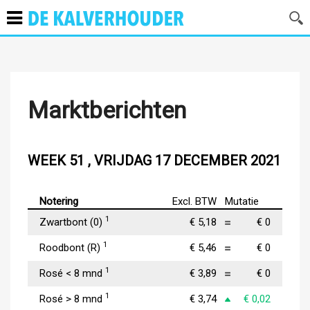
Marktberichten
WEEK 51 , VRIJDAG 17 DECEMBER 2021
Notering
Excl. BTW
Mutatie
1
Zwartbont (0)
€ 5,18
€ 0
1
Roodbont (R)
€ 5,46
€ 0
1
Rosé < 8 mnd
€ 3,89
€ 0
1
Rosé > 8 mnd
€ 3,74
€ 0,02