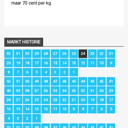
maar 70 cent per kg.
MARKT HISTORIE
32
31
30
29
28
27
26
25
24
23
22
21
20
19
18
17
16
15
14
13
12
11
10
9
8
7
6
5
4
3
2
1
52
51
50
49
48
47
46
45
44
43
42
41
40
39
38
37
36
35
34
33
32
31
30
29
28
27
26
25
24
23
22
21
20
19
18
17
16
15
14
13
12
11
10
9
8
7
6
5
4
3
2
1
52
51
50
49
48
47
46
45
44
43
42
41