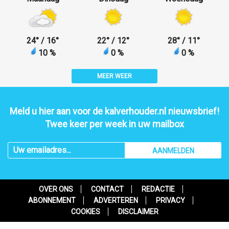
24
°
/ 16
°
22
°
/ 12
°
28
°
/ 11
°
10 %
0 %
0 %
MEER WEER
Meld u hier aan voor de kalverhouder.nl nieuwsbrief!
Twee keer per week in uw mailbox
AANMELDEN
OVER ONS
CONTACT
REDACTIE
ABONNEMENT
ADVERTEREN
PRIVACY
COOKIES
DISCLAIMER