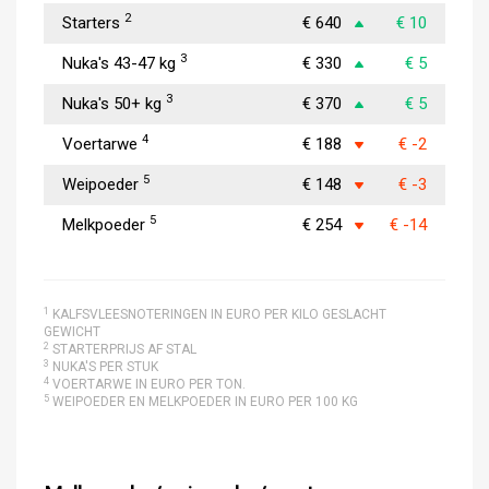
2
Starters
€ 640
€ 10
3
Nuka's 43-47 kg
€ 330
€ 5
3
Nuka's 50+ kg
€ 370
€ 5
4
Voertarwe
€ 188
€ -2
5
Weipoeder
€ 148
€ -3
5
Melkpoeder
€ 254
€ -14
1
KALFSVLEESNOTERINGEN IN EURO PER KILO GESLACHT
GEWICHT
2
STARTERPRIJS AF STAL
3
NUKA'S PER STUK
4
VOERTARWE IN EURO PER TON.
5
WEIPOEDER EN MELKPOEDER IN EURO PER 100 KG