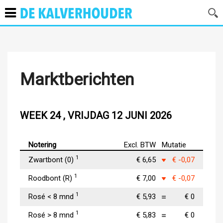
Marktberichten
WEEK 24 , VRIJDAG 12 JUNI 2026
Notering
Excl. BTW
Mutatie
1
Zwartbont (0)
€ 6,65
€ -0,07
1
Roodbont (R)
€ 7,00
€ -0,07
1
Rosé < 8 mnd
€ 5,93
€ 0
1
Rosé > 8 mnd
€ 5,83
€ 0