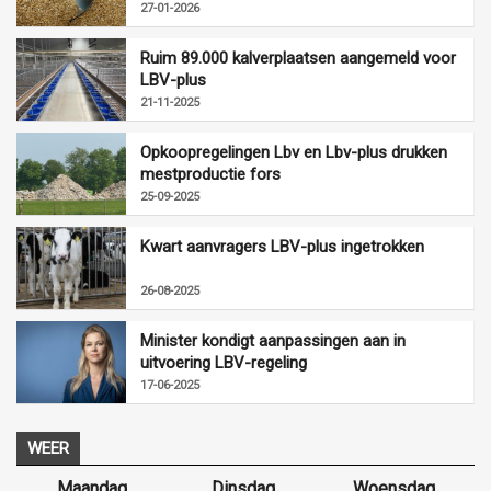
27-01-2026
Ruim 89.000 kalverplaatsen aangemeld voor
LBV-plus
21-11-2025
Opkoopregelingen Lbv en Lbv-plus drukken
mestproductie fors
25-09-2025
Kwart aanvragers LBV-plus ingetrokken
26-08-2025
Minister kondigt aanpassingen aan in
uitvoering LBV-regeling
17-06-2025
WEER
Maandag
Dinsdag
Woensdag