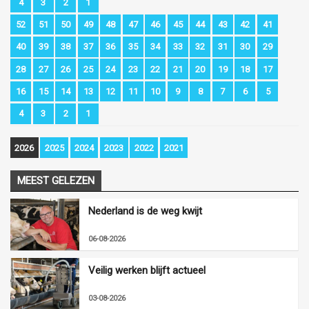
4
3
2
1
52
51
50
49
48
47
46
45
44
43
42
41
40
39
38
37
36
35
34
33
32
31
30
29
28
27
26
25
24
23
22
21
20
19
18
17
16
15
14
13
12
11
10
9
8
7
6
5
4
3
2
1
2026
2025
2024
2023
2022
2021
MEEST GELEZEN
Nederland is de weg kwijt
06-08-2026
Veilig werken blijft actueel
03-08-2026