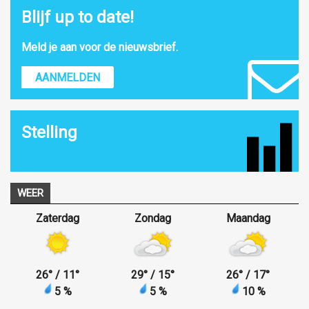
Blijf up to date!
Meld je aan voor de nieuwsbrief.
AANMELDEN
Stelling
WEER
Zaterdag
Zondag
Maandag
26
°
/ 11
°
29
°
/ 15
°
26
°
/ 17
°
5 %
5 %
10 %