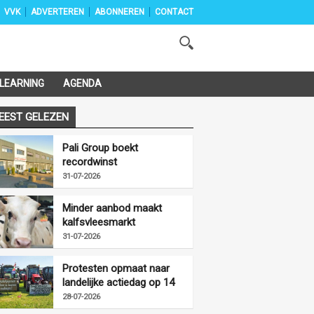
VVK
ADVERTEREN
ABONNEREN
CONTACT
-LEARNING
AGENDA
EEST GELEZEN
Pali Group boekt
recordwinst
31-07-2026
Minder aanbod maakt
kalfsvleesmarkt
vriendelijker
31-07-2026
Protesten opmaat naar
landelijke actiedag op 14
augustus
28-07-2026