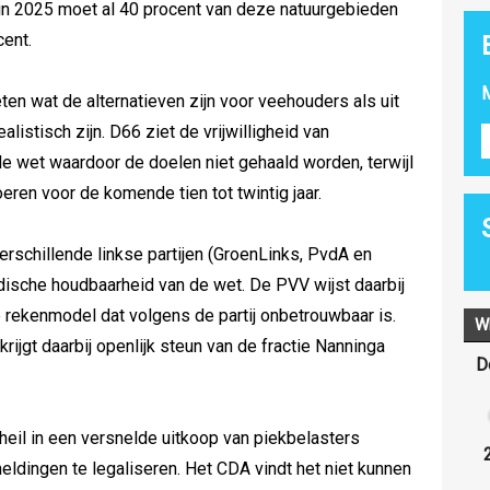
 in 2025 moet al 40 procent van deze natuurgebieden
cent.
M
en wat de alternatieven zijn voor veehouders als uit
ealistisch zijn. D66 ziet de vrijwilligheid van
 de wet waardoor de doelen niet gehaald worden, terwijl
eren voor de komende tien tot twintig jaar.
rschillende linkse partijen (GroenLinks, PvdA en
ridische houdbaarheid van de wet. De PVV wijst daarbij
 rekenmodel dat volgens de partij onbetrouwbaar is.
W
krijgt daarbij openlijk steun van de fractie Nanninga
D
eil in een versnelde uitkoop van piekbelasters
ldingen te legaliseren. Het CDA vindt het niet kunnen