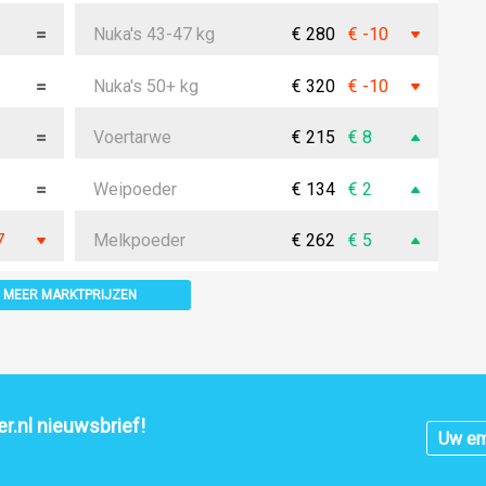
Nuka's 43-47 kg
€ 280
€ -10
Nuka's 50+ kg
€ 320
€ -10
Voertarwe
€ 215
€ 8
Weipoeder
€ 134
€ 2
7
Melkpoeder
€ 262
€ 5
MEER MARKTPRIJZEN
r.nl nieuwsbrief!