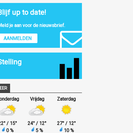
Blijf up to date!
eld je aan voor de nieuwsbrief.
AANMELDEN
Stelling
EER
onderdag
Vrijdag
Zaterdag
22
°
/ 15
°
24
°
/ 12
°
27
°
/ 12
°
0 %
5 %
10 %