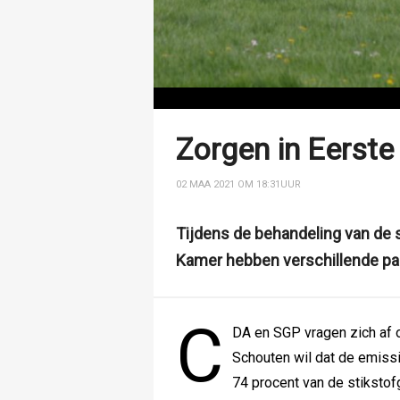
Zorgen in Eerste
02 MAA 2021 OM 18:31
UUR
Tijdens de behandeling van de s
Kamer hebben verschillende par
C
DA en SGP vragen zich af of
Schouten wil dat de emissi
74 procent van de stiksto