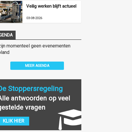
Veilig werken blijft actueel
03-08-2026
GENDA
zijn momenteel geen evenementen
land
MEER AGENDA
De Stoppersregeling
Alle antwoorden op veel
gestelde vragen
KLIK HIER