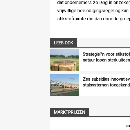
dat ondernemers zo lang in onzeker
vrijwillige beëindigingsregeling kan
stikstofruimte die dan door de gro
LEES OOK
Strategie?n voor stiksto
natuur lopen sterk uiteen
Zes subsidies innovatie
stalsystemen toegekend
MARKTPRIJZEN
ex