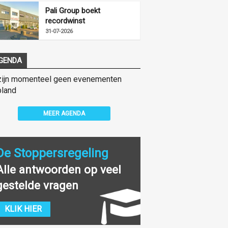
Pali Group boekt
recordwinst
31-07-2026
GENDA
zijn momenteel geen evenementen
land
MEER AGENDA
De Stoppersregeling
Alle antwoorden op veel
gestelde vragen
KLIK HIER