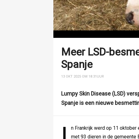
Meer LSD-besmett
Spanje
13 OKT 2025 OM 18:31
UUR
Lumpy Skin Disease (LSD) verspre
Spanje is een nieuwe besmettin
I
n Frankrijk werd op 11 oktober
met 93 dieren in de gemeente Éc