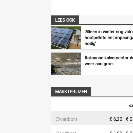
LEES OOK
‘Alleen in winter nog vol
houtpellets en propaang
nodig’
Italiaanse kalversector d
weer aan groei
MARKTPRIJZEN
ex
Zwartbont
€ 6,20
€ 0