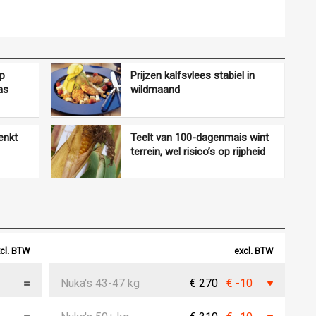
op
Prijzen kalfsvlees stabiel in
as
wildmaand
enkt
Teelt van 100-dagenmais wint
terrein, wel risico’s op rijpheid
cl. BTW
excl. BTW
Nuka's 43-47 kg
€ 270
€ -10