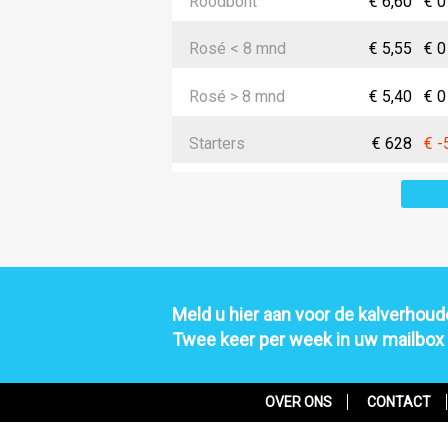
Roodbont
€ 6,60
€ 0
Rosé < 8 mnd
€ 5,55
€ 0
Rosé > 8 mnd
€ 5,40
€ 0
Starters
€ 628
€ -
Meld u hier aan voor de kalverhoude
Twee keer per week in uw mailbox
OVER ONS
CONTACT