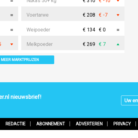
Nuka's 50+ kg
€ 310
€ -10
Voertarwe
€ 208
€ -7
Weipoeder
€ 134
€ 0
5
Melkpoeder
€ 269
€ 7
MEER MARKTPRIJZEN
r.nl nieuwsbrief!
REDACTIE
ABONNEMENT
ADVERTEREN
PRIVACY