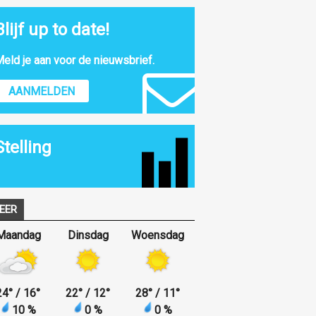
Blijf up to date!
eld je aan voor de nieuwsbrief.
AANMELDEN
Stelling
EER
Maandag
Dinsdag
Woensdag
24
°
/ 16
°
22
°
/ 12
°
28
°
/ 11
°
10 %
0 %
0 %