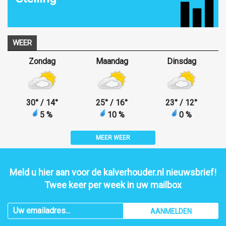
WEER
Zondag
Maandag
Dinsdag
30
°
/ 14
°
25
°
/ 16
°
23
°
/ 12
°
5 %
10 %
0 %
MEER WEER
Meld u hier aan voor de kalverhouder.nl nieuwsbrief!
Twee keer per week in uw mailbox
AANMELDEN