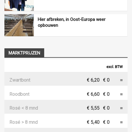
Hier afbreken, in Oost-Europa weer
opbouwen
MARKTPRIJZEN
excl. BTW
Zwartbont
€ 6,20
€ 0
Roodbont
€ 6,60
€ 0
Rosé < 8 mnd
€ 5,55
€ 0
Rosé > 8 mnd
€ 5,40
€ 0