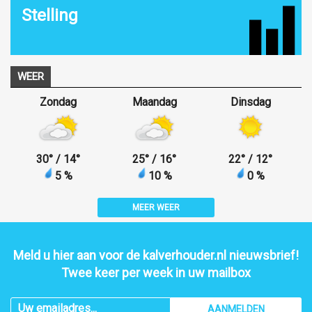
Stelling
WEER
Zondag
Maandag
Dinsdag
30
°
/ 14
°
25
°
/ 16
°
22
°
/ 12
°
5 %
10 %
0 %
MEER WEER
Meld u hier aan voor de kalverhouder.nl nieuwsbrief!
Twee keer per week in uw mailbox
AANMELDEN