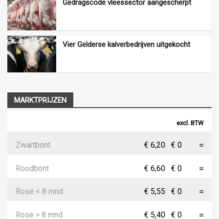
Gedragscode vleessector aangescherpt
Vier Gelderse kalverbedrijven uitgekocht
MARKTPRIJZEN
excl. BTW
Zwartbont
€ 6,20
€ 0
Roodbont
€ 6,60
€ 0
Rosé < 8 mnd
€ 5,55
€ 0
Rosé > 8 mnd
€ 5,40
€ 0