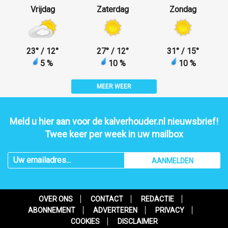
Vrijdag
Zaterdag
Zondag
23
°
/ 12
°
27
°
/ 12
°
31
°
/ 15
°
5 %
10 %
10 %
MEER WEER
Meld u hier aan voor de kalverhouder.nl nieuwsbrief!
Twee keer per week in uw mailbox
AANMELDEN
OVER ONS
CONTACT
REDACTIE
ABONNEMENT
ADVERTEREN
PRIVACY
COOKIES
DISCLAIMER