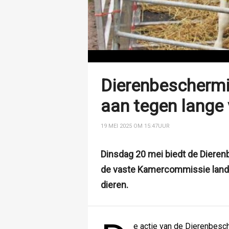
Dierenbeschermi
aan tegen lange
19 MEI 2025 OM 15:47
UUR
Dinsdag 20 mei biedt de Diere
de vaste Kamercommissie landb
dieren.
e actie van de Dierenbes