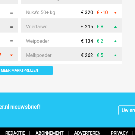
Nuka's 50+ kg
€ 320
€ -10
Voertarwe
€ 215
€ 8
Weipoeder
€ 134
€ 2
7
Melkpoeder
€ 262
€ 5
MEER MARKTPRIJZEN
r.nl nieuwsbrief!
REDACTIE
ABONNEMENT
ADVERTEREN
PRIVACY