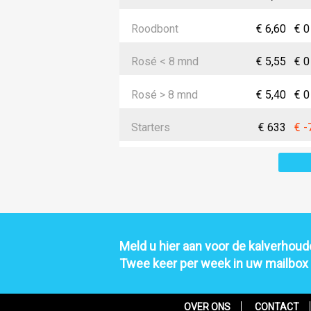
Roodbont
€ 6,60
€ 0
Rosé < 8 mnd
€ 5,55
€ 0
Rosé > 8 mnd
€ 5,40
€ 0
Starters
€ 633
€ -
Meld u hier aan voor de kalverhoude
Twee keer per week in uw mailbox
OVER ONS
CONTACT