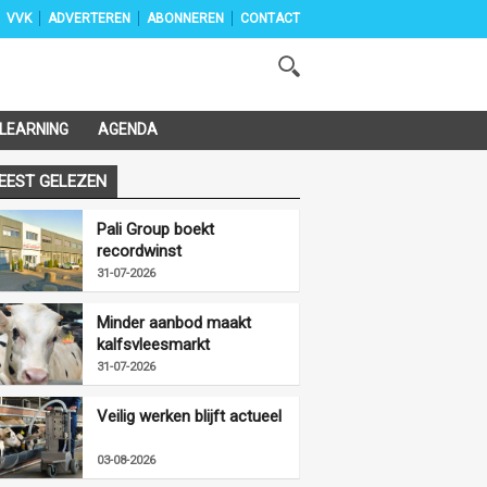
VVK
ADVERTEREN
ABONNEREN
CONTACT
-LEARNING
AGENDA
EEST GELEZEN
Pali Group boekt
recordwinst
31-07-2026
Minder aanbod maakt
kalfsvleesmarkt
vriendelijker
31-07-2026
Veilig werken blijft actueel
03-08-2026