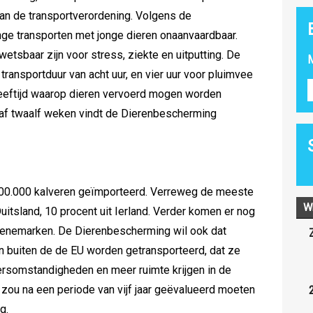
van de transportverordening. Volgens de
nge transporten met jonge dieren onaanvaardbaar.
etsbaar zijn voor stress, ziekte en uitputting. De
M
transportduur van acht uur, en vier uur voor pluimvee
eeftijd waarop dieren vervoerd mogen worden
af twaalf weken vindt de Dierenbescherming
700.000 kalveren geïmporteerd. Verreweg de meeste
W
uitsland, 10 procent uit Ierland. Verder komen er nog
Denemarken. De Dierenbescherming wil ook dat
n buiten de de EU worden getransporteerd, dat ze
somstandigheden en meer ruimte krijgen in de
ou na een periode van vijf jaar geëvalueerd moeten
g.