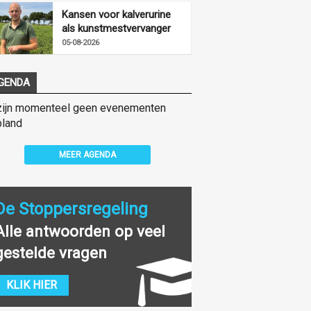
Kansen voor kalverurine
als kunstmestvervanger
05-08-2026
GENDA
zijn momenteel geen evenementen
land
MEER AGENDA
De Stoppersregeling
Alle antwoorden op veel
gestelde vragen
KLIK HIER