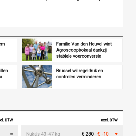
dem
Familie Van den Heuvel wint
Agroscoopbokaal dankzij
stabiele voerconversie
llen
Brussel wil regeldruk en
ra
controles verminderen
cl. BTW
excl. BTW
Nuka's 43-47 kg
€ 280
€ -10