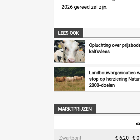
2026 gereed zal zijn.
LEES OOK
Opluchting over prijsbo
kalfsvlees
Landbouworganisaties wi
stop op herziening Natu
2000-doelen
MARKTPRIJZEN
ex
Zwartbont
€ 6,20
€ 0