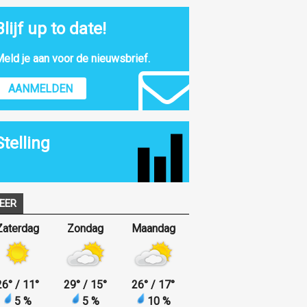
Blijf up to date!
eld je aan voor de nieuwsbrief.
AANMELDEN
Stelling
EER
Zaterdag
Zondag
Maandag
26
°
/ 11
°
29
°
/ 15
°
26
°
/ 17
°
5 %
5 %
10 %