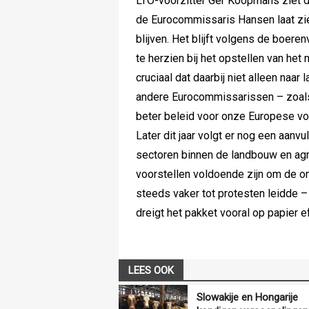
LTO-voorzitter Ger Koopmans ziet d
de Eurocommissaris Hansen laat zie
blijven. Het blijft volgens de boer
te herzien bij het opstellen van he
cruciaal dat daarbij niet alleen na
andere Eurocommissarissen – zoal
beter beleid voor onze Europese v
Later dit jaar volgt er nog een aan
sectoren binnen de landbouw en agr
voorstellen voldoende zijn om de o
steeds vaker tot protesten leidde –
dreigt het pakket vooral op papier ef
LEES OOK
Slowakije en Hongarije