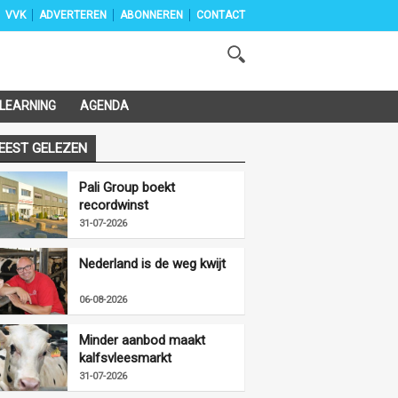
VVK
ADVERTEREN
ABONNEREN
CONTACT
-LEARNING
AGENDA
EEST GELEZEN
Pali Group boekt
recordwinst
31-07-2026
Nederland is de weg kwijt
06-08-2026
Minder aanbod maakt
kalfsvleesmarkt
vriendelijker
31-07-2026