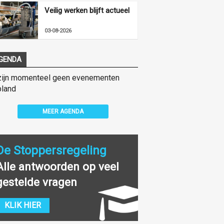
Veilig werken blijft actueel
03-08-2026
GENDA
zijn momenteel geen evenementen
land
MEER AGENDA
De Stoppersregeling
Alle antwoorden op veel
gestelde vragen
KLIK HIER