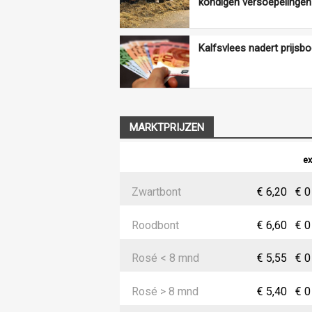
kondigen versoepelingen
Kalfsvlees nadert prijs
MARKTPRIJZEN
ex
Zwartbont
€ 6,20
€ 0
Roodbont
€ 6,60
€ 0
Rosé < 8 mnd
€ 5,55
€ 0
Rosé > 8 mnd
€ 5,40
€ 0