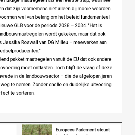
e huidige maatregelen als een eerste stap, waarmee
n dat zijn voornemens niet alleen bij mooie woorden
envoorman wel van belang om het beleid fundamenteel
t nieuwe GLB voor de periode 2028 – 2034. "Het is
ar landbouwmaatregelen wordt gekeken, maar dat ook
s Jessika Roswall van DG Milieu – meewerken aan
oedselproducenten.”
vullend pakket maatregelen vanuit de EU dat ook andere
ovoeding moet ontlasten. Toch blijft de vraag of deze
nvrede in de landbouwsector – die de afgelopen jaren
 weg te nemen. Zonder snelle en duidelijke uitvoering
fect te sorteren.
Europees Parlement steunt