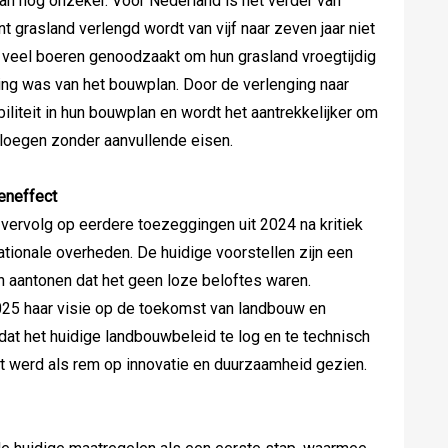
van nog onzeker. Voor Nederland is het verder van
t grasland verlengd wordt van vijf naar zeven jaar niet
veel boeren genoodzaakt om hun grasland vroegtijdig
nning was van het bouwplan. Door de verlenging naar
biliteit in hun bouwplan en wordt het aantrekkelijker om
e ploegen zonder aanvullende eisen.
eneffect
vervolg op eerdere toezeggingen uit 2024 na kritiek
tionale overheden. De huidige voorstellen zijn een
n aantonen dat het geen loze beloftes waren.
025 haar visie op de toekomst van landbouw en
 dat het huidige landbouwbeleid te log en te technisch
st werd als rem op innovatie en duurzaamheid gezien.