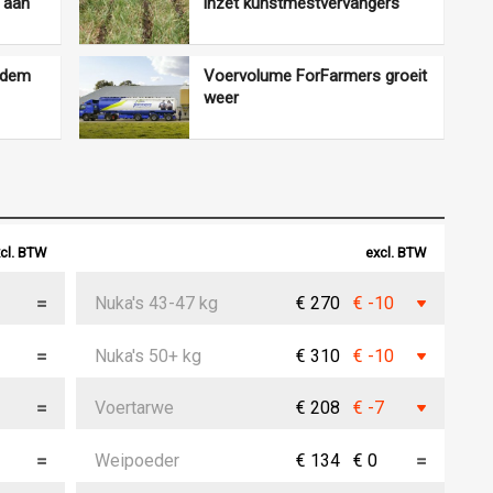
 aan
inzet kunstmestvervangers
bodem
Voervolume ForFarmers groeit
weer
cl. BTW
excl. BTW
Nuka's 43-47 kg
€ 270
€ -10
Nuka's 50+ kg
€ 310
€ -10
Voertarwe
€ 208
€ -7
Weipoeder
€ 134
€ 0