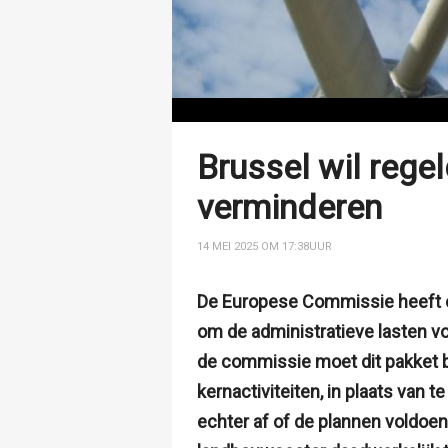
Brussel wil rege
verminderen
14 MEI 2025 OM 17:38
UUR
De Europese Commissie heeft e
om de administratieve lasten vo
de commissie moet dit pakket b
kernactiviteiten, in plaats van t
echter af of de plannen voldoe