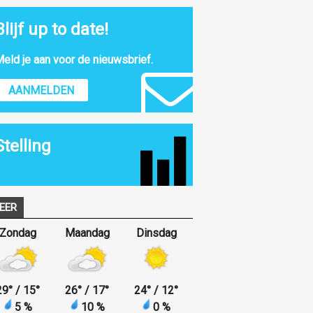
Blijf up to date!
eld je aan voor de nieuwsbrief.
AANMELDEN
Stelling
EER
Zondag
Maandag
Dinsdag
29
°
/ 15
°
26
°
/ 17
°
24
°
/ 12
°
5 %
10 %
0 %