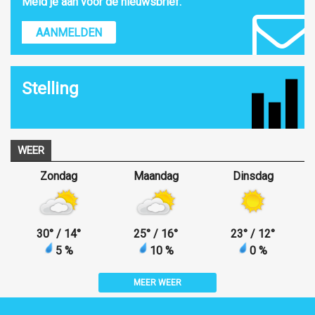
Meld je aan voor de nieuwsbrief.
AANMELDEN
Stelling
WEER
Zondag
Maandag
Dinsdag
30
°
/ 14
°
25
°
/ 16
°
23
°
/ 12
°
5 %
10 %
0 %
MEER WEER