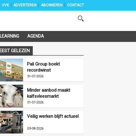
VVK
ADVERTEREN
ABONNEREN
CONTACT
-LEARNING
AGENDA
EEST GELEZEN
Pali Group boekt
recordwinst
31-07-2026
Minder aanbod maakt
kalfsvleesmarkt
vriendelijker
31-07-2026
Veilig werken blijft actueel
03-08-2026