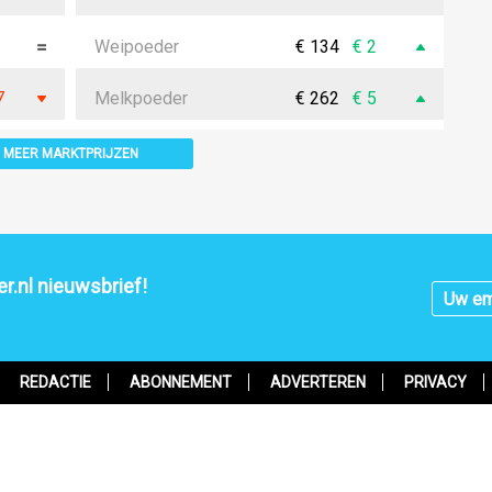
Weipoeder
€ 134
€ 2
7
Melkpoeder
€ 262
€ 5
MEER MARKTPRIJZEN
r.nl nieuwsbrief!
REDACTIE
ABONNEMENT
ADVERTEREN
PRIVACY