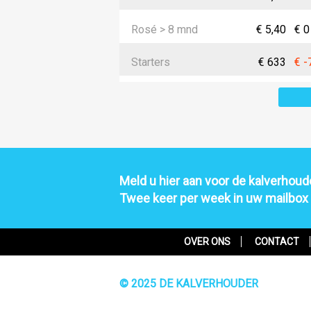
Rosé > 8 mnd
€ 5,40
€ 0
Starters
€ 633
€ -
Meld u hier aan voor de kalverhoude
Twee keer per week in uw mailbox
OVER ONS
CONTACT
© 2025 DE KALVERHOUDER