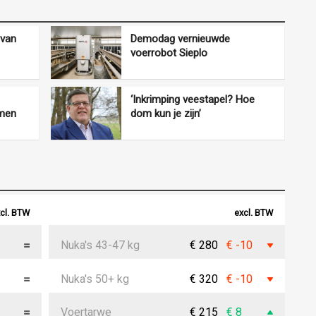
 van
Demodag vernieuwde
voerrobot Sieplo
‘Inkrimping veestapel? Hoe
rmen
dom kun je zijn’
cl. BTW
excl. BTW
Nuka's 43-47 kg
€ 280
€ -10
Nuka's 50+ kg
€ 320
€ -10
Voertarwe
€ 215
€ 8