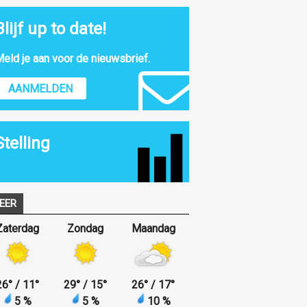
Blijf up to date!
eld je aan voor de nieuwsbrief.
AANMELDEN
Stelling
EER
Zaterdag
Zondag
Maandag
26
°
/ 11
°
29
°
/ 15
°
26
°
/ 17
°
5 %
5 %
10 %