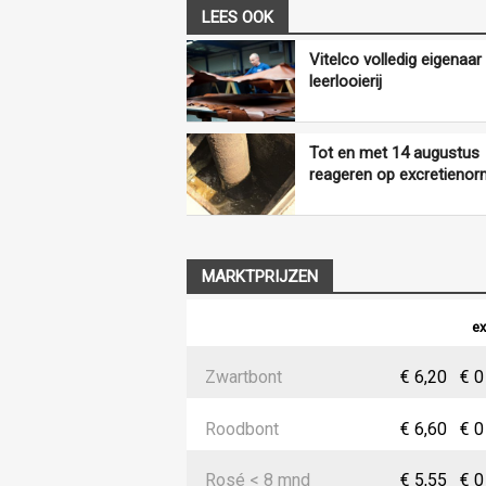
LEES OOK
Vitelco volledig eigenaar
leerlooierij
Tot en met 14 augustus
reageren op excretieno
MARKTPRIJZEN
ex
Zwartbont
€ 6,20
€ 0
Roodbont
€ 6,60
€ 0
Rosé < 8 mnd
€ 5,55
€ 0