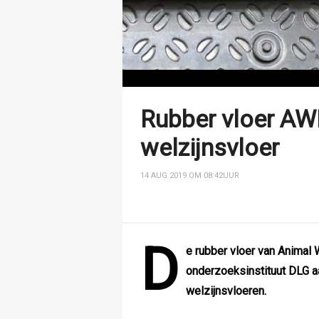
Rubber vloer AW
welzijnsvloer
14 AUG 2019 OM 08:42
UUR
D
e rubber vloer van Animal
onderzoeksinstituut DLG a
welzijnsvloeren.