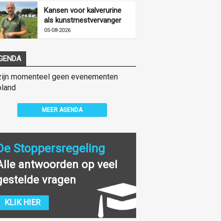
Kansen voor kalverurine
als kunstmestvervanger
05-08-2026
GENDA
zijn momenteel geen evenementen
land
MEER AGENDA
De Stoppersregeling
Alle antwoorden op veel
gestelde vragen
KLIK HIER