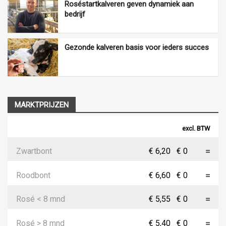
Roséstartkalveren geven dynamiek aan
bedrijf
Gezonde kalveren basis voor ieders succes
MARKTPRIJZEN
excl. BTW
Zwartbont
€ 6,20
€ 0
Roodbont
€ 6,60
€ 0
Rosé < 8 mnd
€ 5,55
€ 0
Rosé > 8 mnd
€ 5,40
€ 0