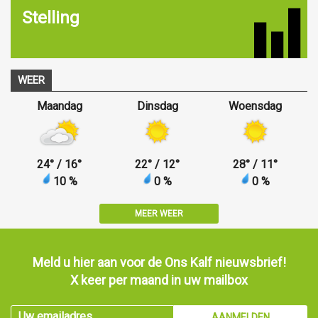
Stelling
WEER
Maandag
Dinsdag
Woensdag
24
°
/ 16
°
22
°
/ 12
°
28
°
/ 11
°
10 %
0 %
0 %
MEER WEER
Meld u hier aan voor de Ons Kalf nieuwsbrief!
X keer per maand in uw mailbox
AANMELDEN