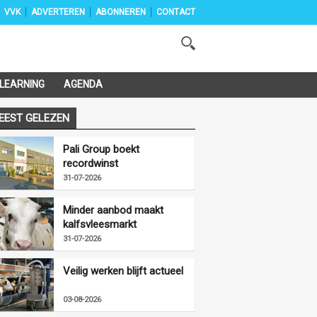
VVK
ADVERTEREN
ABONNEREN
CONTACT
-LEARNING
AGENDA
EEST GELEZEN
Pali Group boekt
recordwinst
31-07-2026
Minder aanbod maakt
kalfsvleesmarkt
vriendelijker
31-07-2026
Veilig werken blijft actueel
03-08-2026