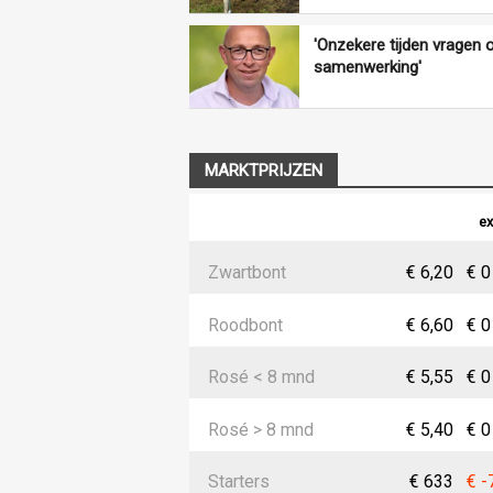
'Onzekere tijden vragen
samenwerking'
MARKTPRIJZEN
ex
Zwartbont
€ 6,20
€ 0
Roodbont
€ 6,60
€ 0
Rosé < 8 mnd
€ 5,55
€ 0
Rosé > 8 mnd
€ 5,40
€ 0
Starters
€ 633
€ -