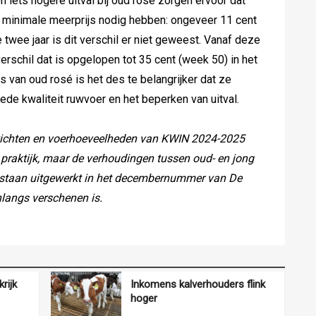
iets hogere uitval bij oud rosé zorgen ervoor dat
 minimale meerprijs nodig hebben: ongeveer 11 cent
e twee jaar is dit verschil er niet geweest. Vanaf deze
verschil dat is opgelopen tot 35 cent (week 50) in het
s van oud rosé is het des te belangrijker dat ze
de kwaliteit ruwvoer en het beperken van uitval.
ewichten en voerhoeveelheden van KWIN 2024-2025
e praktijk, maar de verhoudingen tussen oud- en jong
 staan uitgewerkt in het decembernummer van De
nlangs verschenen is.
rijk
Inkomens kalverhouders flink
hoger