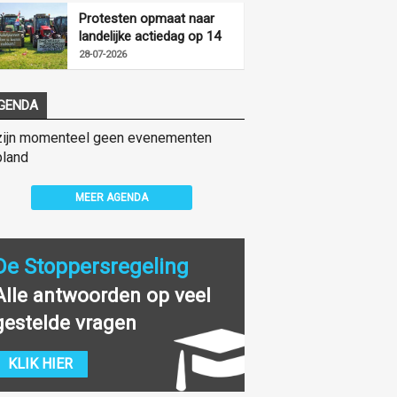
Protesten opmaat naar
landelijke actiedag op 14
augustus
28-07-2026
GENDA
zijn momenteel geen evenementen
land
MEER AGENDA
De Stoppersregeling
Alle antwoorden op veel
gestelde vragen
KLIK HIER