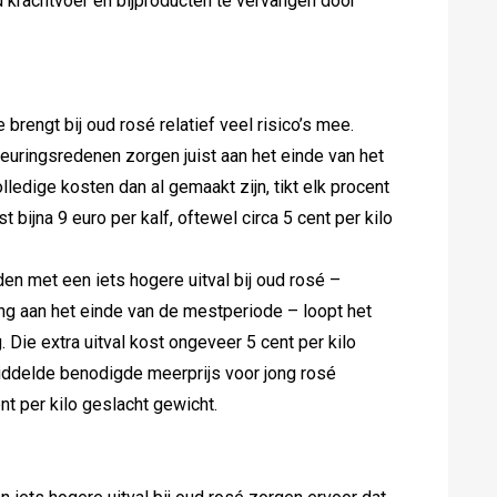
 krachtvoer en bijproducten te vervangen door
brengt bij oud rosé relatief veel risico’s mee.
euringsredenen zorgen juist aan het einde van het
olledige kosten dan al gemaakt zijn, tikt elk procent
t bijna 9 euro per kalf, oftewel circa 5 cent per kilo
n met een iets hogere uitval bij oud rosé –
ing aan het einde van de mestperiode – loopt het
. Die extra uitval kost ongeveer 5 cent per kilo
iddelde benodigde meerprijs voor jong rosé
nt per kilo geslacht gewicht.