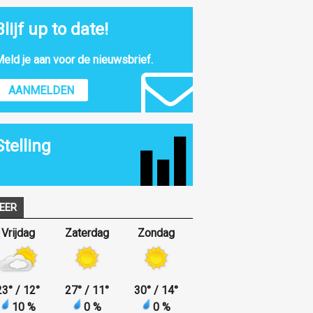
Blijf up to date!
eld je aan voor de nieuwsbrief.
AANMELDEN
Stelling
EER
Vrijdag
Zaterdag
Zondag
23
°
/ 12
°
27
°
/ 11
°
30
°
/ 14
°
10 %
0 %
0 %