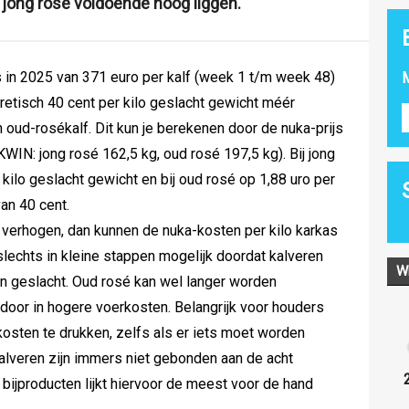
jong rosé voldoende hoog liggen.
s in 2025 van 371 euro per kalf (week 1 t/m week 48)
M
retisch 40 cent per kilo geslacht gewicht méér
ud-rosékalf. Dit kun je berekenen door de nuka-prijs
WIN: jong rosé 162,5 kg, oud rosé 197,5 kg). Bij jong
 kilo geslacht gewicht en bij oud rosé op 1,88 uro per
van 40 cent.
 verhogen, dan kunnen de nuka-kosten per kilo karkas
t slechts in kleine stappen mogelijk doordat kalveren
W
 geslacht. Oud rosé kan wel langer worden
door in hogere voerkosten. Belangrijk voor houders
osten te drukken, zelfs als er iets moet worden
lveren zijn immers niet gebonden aan de acht
ijproducten lijkt hiervoor de meest voor de hand