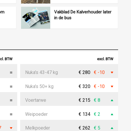
 om
Vakblad De Kalverhouder later
in de bus
cl. BTW
excl. BTW
Nuka's 43-47 kg
€ 280
€ -10
Nuka's 50+ kg
€ 320
€ -10
Voertarwe
€ 215
€ 8
Weipoeder
€ 134
€ 2
7
Melkpoeder
€ 262
€ 5