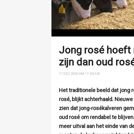
Jong rosé hoeft 
zijn dan oud ros
17 DEC 2025 OM 17:25
UUR
Het traditionele beeld dat jong
rosé, blijkt achterhaald. Nieuw
zien dat jong-rosékalveren ge
oud rosé om rendabel te blijven
meer uitval aan het einde van d