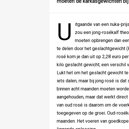
moeten de karkasgewichten bij 
U
itgaande van een nuka-prij
zou een jong-rosékalf theo
moeten opbrengen dan een o
te delen door het geslachtgewicht (K
rosé kom je dan uit op 2,28 euro per
kilo geslacht gewicht; een verschil 
Lukt het om het geslacht gewicht te
iets dalen, maar bij jong rosé is da
binnen acht maanden moeten worden
aangehouden, maar dat werkt direct 
van oud rosé is daarom om de voerk
toegegeven op de groei. Oud-roséka
maanden. Het voeren van goedkope b