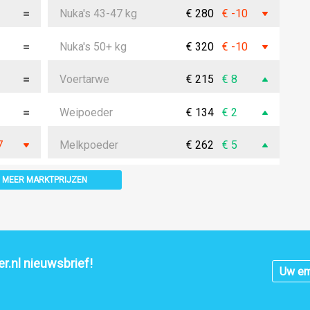
Nuka's 43-47 kg
€ 280
€ -10
Nuka's 50+ kg
€ 320
€ -10
Voertarwe
€ 215
€ 8
Weipoeder
€ 134
€ 2
7
Melkpoeder
€ 262
€ 5
MEER MARKTPRIJZEN
r.nl nieuwsbrief!