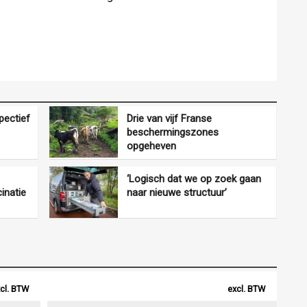
pectief
Drie van vijf Franse
beschermingszones
opgeheven
‘Logisch dat we op zoek gaan
inatie
naar nieuwe structuur’
cl. BTW
excl. BTW