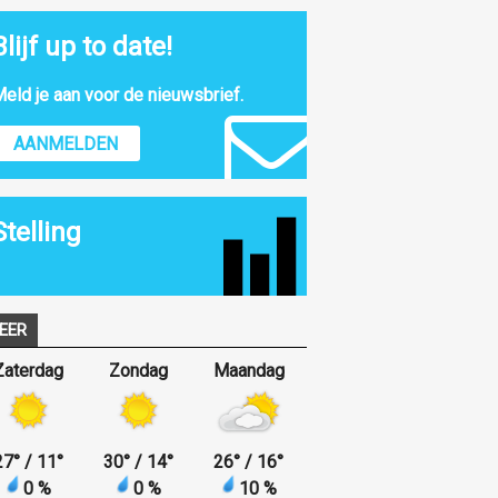
Blijf up to date!
eld je aan voor de nieuwsbrief.
AANMELDEN
Stelling
EER
Zaterdag
Zondag
Maandag
27
°
/ 11
°
30
°
/ 14
°
26
°
/ 16
°
0 %
0 %
10 %