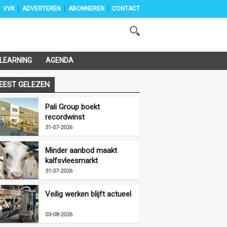
VVK
ADVERTEREN
ABONNEREN
CONTACT
-LEARNING
AGENDA
EEST GELEZEN
Pali Group boekt
recordwinst
31-07-2026
Minder aanbod maakt
kalfsvleesmarkt
vriendelijker
31-07-2026
Veilig werken blijft actueel
03-08-2026