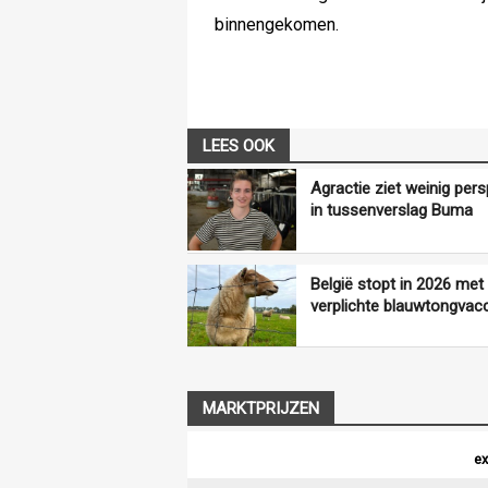
binnengekomen.
LEES OOK
Agractie ziet weinig pers
in tussenverslag Buma
België stopt in 2026 met
verplichte blauwtongvacc
MARKTPRIJZEN
ex