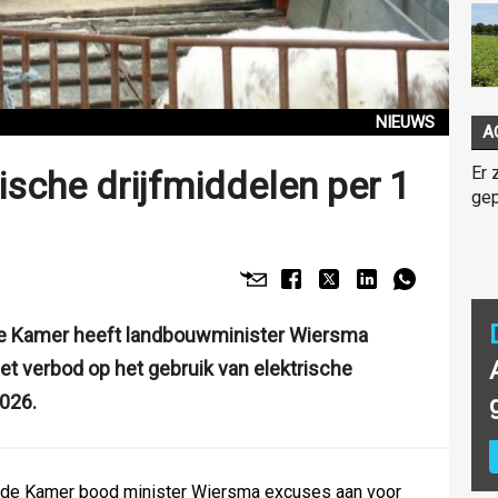
NIEUWS
A
Er 
ische drijfmiddelen per 1
gep
de Kamer heeft landbouwminister Wiersma
 verbod op het gebruik van elektrische
2026.
eede Kamer bood minister Wiersma excuses aan voor