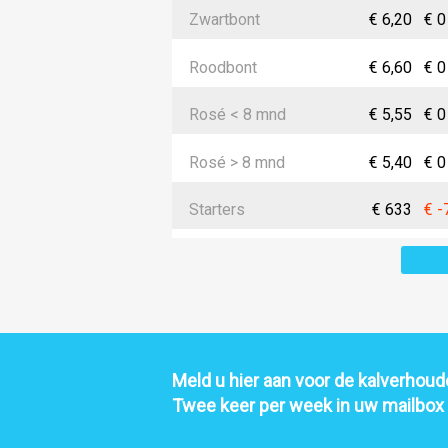
Zwartbont
€ 6,20
€ 0
Roodbont
€ 6,60
€ 0
Rosé < 8 mnd
€ 5,55
€ 0
Rosé > 8 mnd
€ 5,40
€ 0
Starters
€ 633
€ -
Meld u hier aan voor de kalverhoude
Twee keer per week in uw mailbox