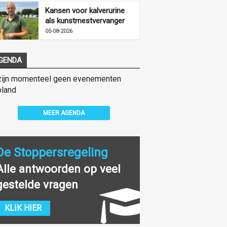
Kansen voor kalverurine
als kunstmestvervanger
05-08-2026
GENDA
zijn momenteel geen evenementen
land
MEER AGENDA
De Stoppersregeling
Alle antwoorden op veel
gestelde vragen
KLIK HIER