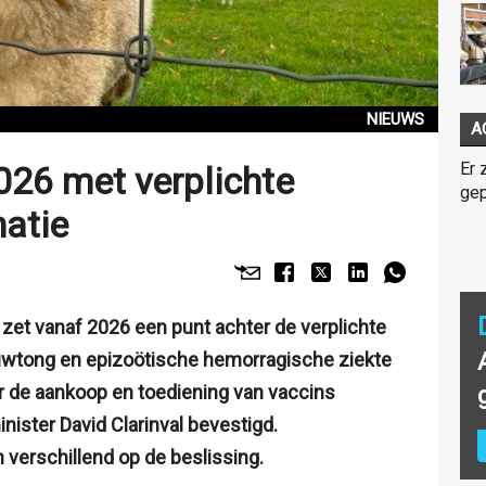
NIEUWS
A
Er 
2026 met verplichte
gep
atie
 zet vanaf 2026 een punt achter de verplichte
wtong en epizoötische hemorragische ziekte
or de aankoop en toediening van vaccins
nister David Clarinval bevestigd.
verschillend op de beslissing.