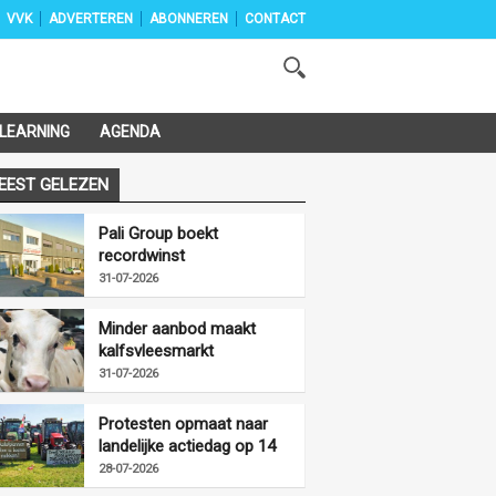
VVK
ADVERTEREN
ABONNEREN
CONTACT
-LEARNING
AGENDA
EEST GELEZEN
Pali Group boekt
recordwinst
31-07-2026
Minder aanbod maakt
kalfsvleesmarkt
vriendelijker
31-07-2026
Protesten opmaat naar
landelijke actiedag op 14
augustus
28-07-2026