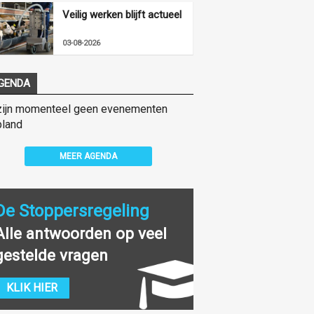
Veilig werken blijft actueel
03-08-2026
GENDA
zijn momenteel geen evenementen
land
MEER AGENDA
De Stoppersregeling
Alle antwoorden op veel
gestelde vragen
KLIK HIER