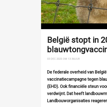
België stopt in 
blauwtongvaccin
03 DEC 2025 OM 13:36
UUR
De federale overheid van België
vaccinatiecampagne tegen blau
(EHD). Ook financiële steun vo
verdwijnt. Dat heeft landbouwmi
Landbouworganisaties reageren 