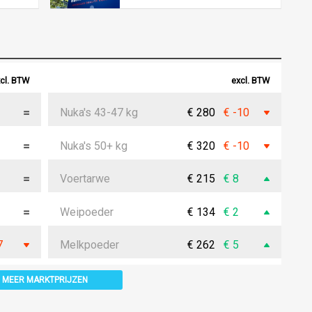
cl. BTW
excl. BTW
Nuka's 43-47 kg
€ 280
€ -10
Nuka's 50+ kg
€ 320
€ -10
Voertarwe
€ 215
€ 8
Weipoeder
€ 134
€ 2
7
Melkpoeder
€ 262
€ 5
MEER MARKTPRIJZEN