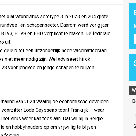
 het blauwtongvirus serotype 3 in 2023 en 204 grote
 rundvee- en schapensector. Daarom werd vorig jaar
M
n BTV3, BTV8 en EHD verplicht te maken. De federale
o uit.
 geleid tot een uitzonderlijk hoge vaccinatiegraad
 niet meer nodig zijn. Wel adviseert hij ok
V8 voor jongvee en jonge schapen te blijven
W
D
rhaling van 2024 waarbij de economische gevolgen
ns voorzitter Lode Ceyssens toont Frankrijk — waar
 het virus weer kan toeslaan. Dat wil hij in België
ele en hobbyhouders op om vrijwillig te blijven
en fokvee.