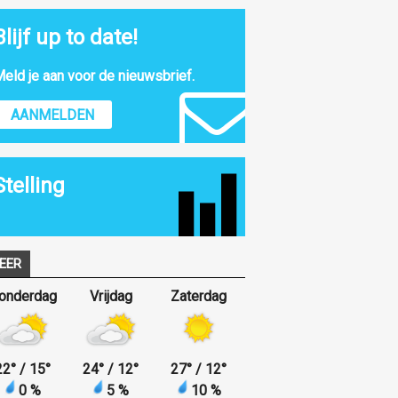
Blijf up to date!
eld je aan voor de nieuwsbrief.
AANMELDEN
Stelling
EER
onderdag
Vrijdag
Zaterdag
22
°
/ 15
°
24
°
/ 12
°
27
°
/ 12
°
0 %
5 %
10 %