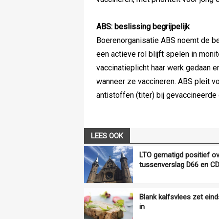
ABS: beslissing begrijpelijk
Boerenorganisatie ABS noemt de besl
een actieve rol blijft spelen in mon
vaccinatieplicht haar werk gedaan e
wanneer ze vaccineren. ABS pleit voo
antistoffen (titer) bij gevaccineerde 
LEES OOK
LTO gematigd positief o
tussenverslag D66 en C
Blank kalfsvlees zet eind
in