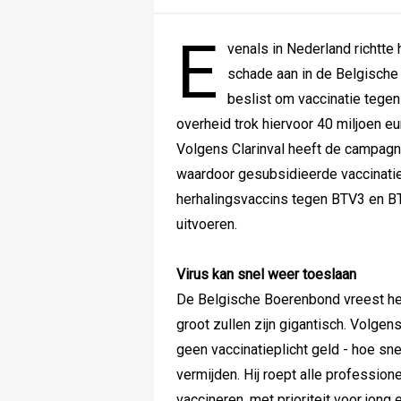
E
venals in Nederland richtte
schade aan in de Belgische
beslist om vaccinatie tege
overheid trok hiervoor 40 miljoen eur
Volgens Clarinval heeft de campagne
waardoor gesubsidieerde vaccinaties
herhalingsvaccins tegen BTV3 en BT
uitvoeren.
Virus kan snel weer toeslaan
De Belgische Boerenbond vreest he
groot zullen zijn gigantisch. Volge
geen vaccinatieplicht geld - hoe snel
vermijden. Hij roept alle profession
vaccineren, met prioriteit voor jong 