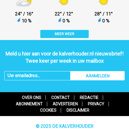
24
°
/ 16
°
22
°
/ 12
°
28
°
/ 11
°
10 %
0 %
0 %
MEER WEER
Meld u hier aan voor de kalverhouder.nl nieuwsbrief!
Twee keer per week in uw mailbox
AANMELDEN
OVER ONS
CONTACT
REDACTIE
ABONNEMENT
ADVERTEREN
PRIVACY
COOKIES
DISCLAIMER
© 2025 DE KALVERHOUDER