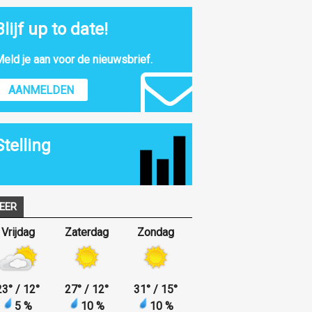
Blijf up to date!
eld je aan voor de nieuwsbrief.
AANMELDEN
Stelling
EER
Vrijdag
Zaterdag
Zondag
23
°
/ 12
°
27
°
/ 12
°
31
°
/ 15
°
5 %
10 %
10 %