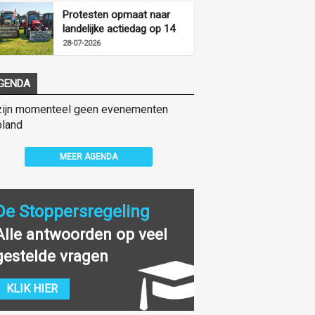
Protesten opmaat naar
landelijke actiedag op 14
augustus
28-07-2026
GENDA
zijn momenteel geen evenementen
land
MEER AGENDA
De Stoppersregeling
Alle antwoorden op veel
gestelde vragen
KLIK HIER