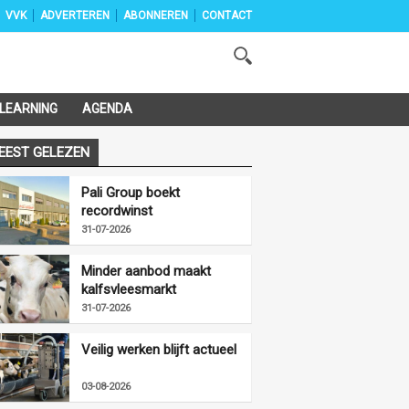
VVK
ADVERTEREN
ABONNEREN
CONTACT
-LEARNING
AGENDA
EEST GELEZEN
Pali Group boekt
recordwinst
31-07-2026
Minder aanbod maakt
kalfsvleesmarkt
vriendelijker
31-07-2026
Veilig werken blijft actueel
03-08-2026