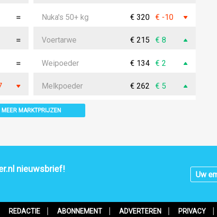
Nuka's 50+ kg
€ 320
€ -10
Voertarwe
€ 215
€ 8
Weipoeder
€ 134
€ 2
7
Melkpoeder
€ 262
€ 5
MEER MARKTPRIJZEN
r.nl nieuwsbrief!
REDACTIE
ABONNEMENT
ADVERTEREN
PRIVACY