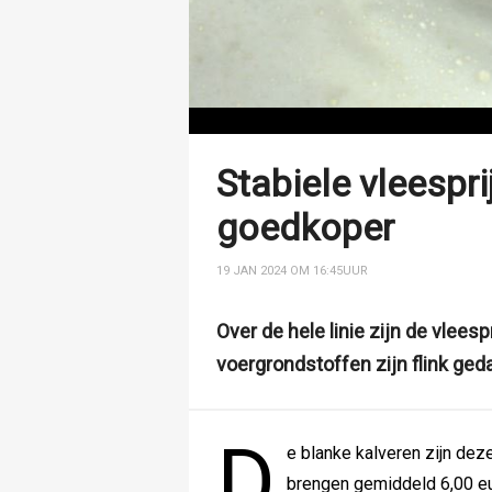
Stabiele vleespr
goedkoper
19 JAN 2024 OM 16:45
UUR
Over de hele linie zijn de vleesp
voergrondstoffen zijn flink geda
D
e blanke kalveren zijn dez
brengen gemiddeld 6,00 eur