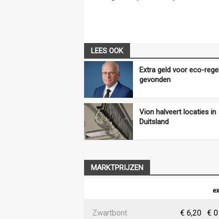
LEES OOK
Extra geld voor eco-rege
gevonden
Vion halveert locaties in
Duitsland
MARKTPRIJZEN
ex
Zwartbont
€ 6,20
€ 0