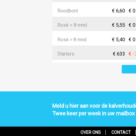
Roodbont
€ 6,60
€ 0
Rosé < 8 mnd
€ 5,55
€ 0
Rosé > 8 mnd
€ 5,40
€ 0
Starters
€ 633
€ -
Meld u hier aan voor de kalverhoude
Twee keer per week in uw mailbox
OVER ONS
CONTACT