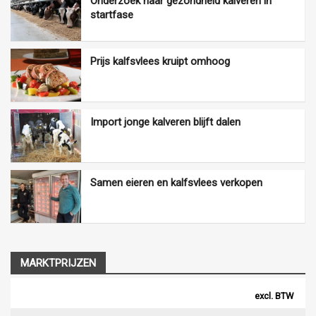
Onderzoek naar gezondheid kalveren in
startfase
Prijs kalfsvlees kruipt omhoog
Import jonge kalveren blijft dalen
Samen eieren en kalfsvlees verkopen
MARKTPRIJZEN
excl. BTW