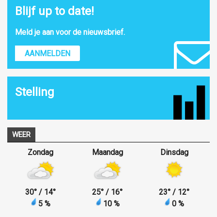
Blijf up to date!
Meld je aan voor de nieuwsbrief.
AANMELDEN
Stelling
WEER
Zondag
Maandag
Dinsdag
30
°
/ 14
°
25
°
/ 16
°
23
°
/ 12
°
5 %
10 %
0 %