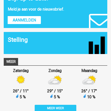
Meld je aan voor de nieuwsbrief.
AANMELDEN
Stelling
WEER
Zaterdag
Zondag
Maandag
26
°
/ 11
°
29
°
/ 15
°
26
°
/ 17
°
5 %
5 %
10 %
MEER WEER