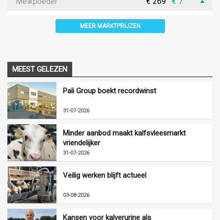
Melkpoeder
€ 269
€ 7
MEER MARKTPRIJZEN
MEEST GELEZEN
Pali Group boekt recordwinst
31-07-2026
Minder aanbod maakt kalfsvleesmarkt
vriendelijker
31-07-2026
Veilig werken blijft actueel
03-08-2026
Kansen voor kalverurine als