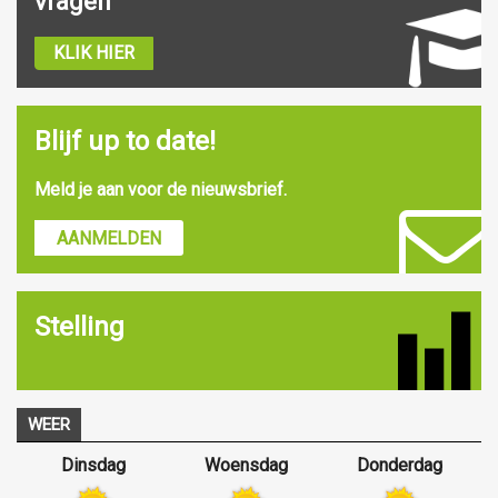
vragen
KLIK HIER
Blijf up to date!
Meld je aan voor de nieuwsbrief.
AANMELDEN
Stelling
WEER
Dinsdag
Woensdag
Donderdag