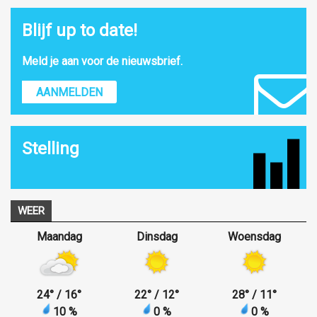
Blijf up to date!
Meld je aan voor de nieuwsbrief.
AANMELDEN
Stelling
WEER
Maandag
Dinsdag
Woensdag
24
°
/ 16
°
22
°
/ 12
°
28
°
/ 11
°
10 %
0 %
0 %