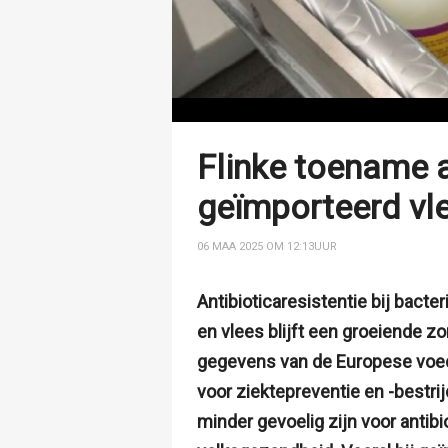
Flinke toename an
geïmporteerd vl
06 MAA 2025 OM 12:13
UUR
Antibioticaresistentie bij bact
en vlees blijft een groeiende z
gegevens van de Europese voed
voor ziektepreventie en -bestri
minder gevoelig zijn voor antibi