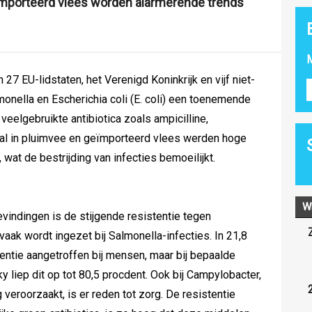
ïmporteerd vlees worden alarmerende trends
M
27 EU-lidstaten, het Verenigd Koninkrijk en vijf niet-
monella en Escherichia coli (E. coli) een toenemende
veelgebruikte antibiotica zoals ampicilline,
ral in pluimvee en geïmporteerd vlees werden hoge
 wat de bestrijding van infecties bemoeilijkt.
W
indingen is de stijgende resistentie tegen
 vaak wordt ingezet bij Salmonella-infecties. In 21,8
entie aangetroffen bij mensen, maar bij bepaalde
 liep dit op tot 80,5 procdent. Ook bij Campylobacter,
 veroorzaakt, is er reden tot zorg. De resistentie