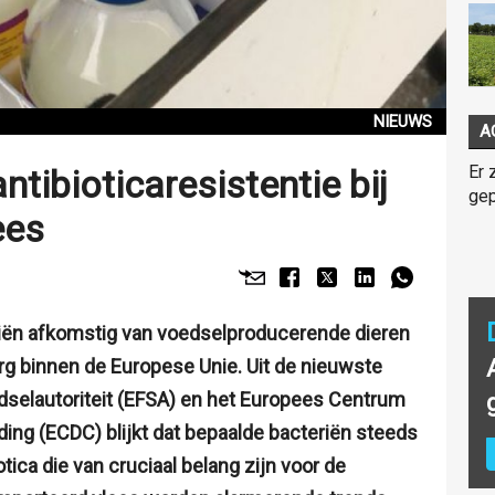
NIEUWS
A
Er 
tibioticaresistentie bij
gep
ees
eriën afkomstig van voedselproducerende dieren
org binnen de Europese Unie. Uit de nieuwste
selautoriteit (EFSA) en het Europees Centrum
jding (ECDC) blijkt dat bepaalde bacteriën steeds
otica die van cruciaal belang zijn voor de