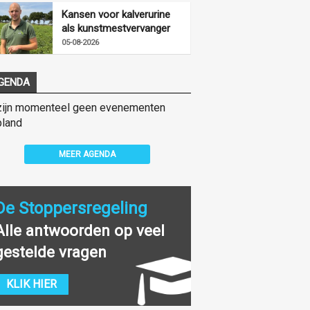
Kansen voor kalverurine
als kunstmestvervanger
05-08-2026
GENDA
zijn momenteel geen evenementen
land
MEER AGENDA
De Stoppersregeling
Alle antwoorden op veel
gestelde vragen
KLIK HIER