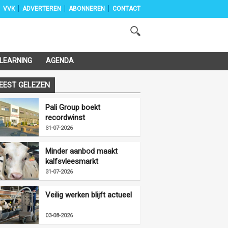
VVK
ADVERTEREN
ABONNEREN
CONTACT
-LEARNING
AGENDA
EEST GELEZEN
Pali Group boekt
recordwinst
31-07-2026
Minder aanbod maakt
kalfsvleesmarkt
vriendelijker
31-07-2026
Veilig werken blijft actueel
03-08-2026