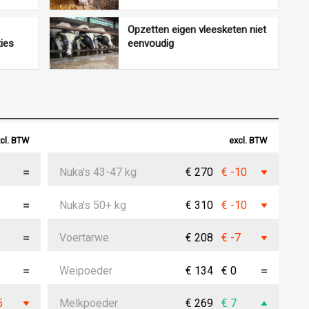
Opzetten eigen vleesketen niet
ties
eenvoudig
cl. BTW
excl. BTW
Nuka's 43-47 kg
€ 270
€ -10
Nuka's 50+ kg
€ 310
€ -10
Voertarwe
€ 208
€ -7
Weipoeder
€ 134
€ 0
5
Melkpoeder
€ 269
€ 7