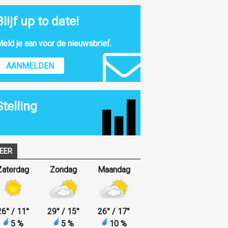
Blijf up to date!
eld je aan voor de nieuwsbrief.
AANMELDEN
Stelling
EER
Zaterdag
Zondag
Maandag
26
°
/ 11
°
29
°
/ 15
°
26
°
/ 17
°
5 %
5 %
10 %