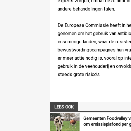
experts zorgen, omdat deze antibio
andere behandelingen falen.
De Europese Commissie heeft in het
genomen om het gebruik van antibiot
in sommige landen, waar de resisten
bewustwordingscampagnes hun vruc
er meer actie nodig is, vooral op int
gebruik in de veehouderij en onvol
steeds grote risico’s.
LEES OOK
Gemeenten Foodvalley v
om emissieplafond per 