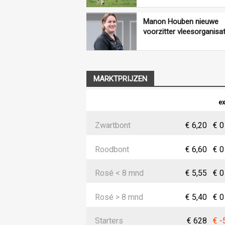
Manon Houben nieuwe
voorzitter vleesorganisa
MARKTPRIJZEN
ex
Zwartbont
€ 6,20
€ 0
Roodbont
€ 6,60
€ 0
Rosé < 8 mnd
€ 5,55
€ 0
Rosé > 8 mnd
€ 5,40
€ 0
Starters
€ 628
€ -