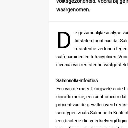
volksgezondheid. Vooral bij ge
waargenomen.
D
e gezamenlijke analyse van 
lidstaten toont aan dat Sal
resistentie vertonen tegen 
sulfonamiden en tetracyclines. Voo
niveaus van resistentie vastgesteld,
Salmonella-infecties
Een van de meest zorgwekkende bev
ciprofloxacine, een antibioticum dat
procent van de gevallen werd resist
serotypen zoals Salmonella Kentucky
een bacterie die voedselvergiftiging