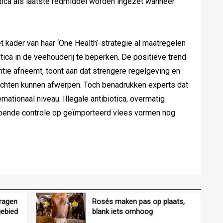
tica als laatste redmiddel worden ingezet wanneer
 kader van haar ‘One Health’-strategie al maatregelen
ica in de veehouderij te beperken. De positieve trend
tie afneemt, toont aan dat strengere regelgeving en
hten kunnen afwerpen. Toch benadrukken experts dat
ernationaal niveau. Illegale antibiotica, overmatig
doende controle op geïmporteerd vlees vormen nog
ragen
Rosés maken pas op plaats,
gebied
blank iets omhoog