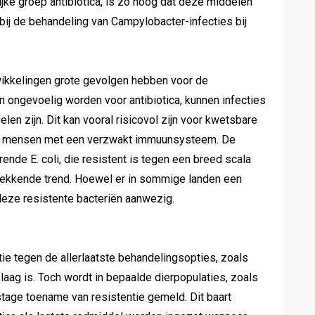
ijke groep antibiotica, is zo hoog dat deze middelen
 bij de behandeling van Campylobacter-infecties bij
kkelingen grote gevolgen hebben voor de
 ongevoelig worden voor antibiotica, kunnen infecties
len zijn. Dit kan vooral risicovol zijn voor kwetsbare
en mensen met een verzwakt immuunsysteem. De
e E. coli, die resistent is tegen een breed scala
gwekkende trend. Hoewel er in sommige landen een
deze resistente bacteriën aanwezig.
tie tegen de allerlaatste behandelingsopties, zoals
f laag is. Toch wordt in bepaalde dierpopulaties, zoals
tage toename van resistentie gemeld. Dit baart