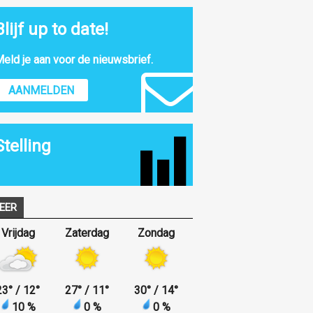
Blijf up to date!
eld je aan voor de nieuwsbrief.
AANMELDEN
Stelling
EER
Vrijdag
Zaterdag
Zondag
23
°
/ 12
°
27
°
/ 11
°
30
°
/ 14
°
10 %
0 %
0 %