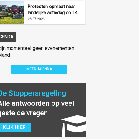
Protesten opmaat naar
landelijke actiedag op 14
augustus
28-07-2026
GENDA
zijn momenteel geen evenementen
land
MEER AGENDA
De Stoppersregeling
Alle antwoorden op veel
gestelde vragen
KLIK HIER