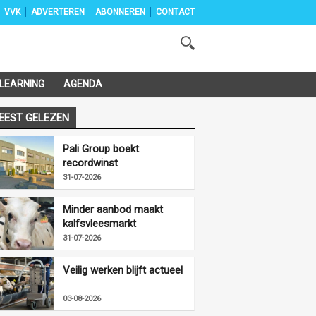
VVK
ADVERTEREN
ABONNEREN
CONTACT
-LEARNING
AGENDA
EEST GELEZEN
Pali Group boekt
recordwinst
31-07-2026
Minder aanbod maakt
kalfsvleesmarkt
vriendelijker
31-07-2026
Veilig werken blijft actueel
03-08-2026