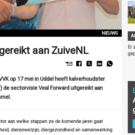
NIEUWS
A
Er 
gereikt aan ZuiveNL
gep
VVK op 17 mei in Uddel heeft kalverhoudster
) de sectorvisie Veal Forward uitgereikt aan
mmel.
ctor aan welke stappen ze de komende jaren gaat
heid, dierenwelzijn, diergezondheid en samenwerking