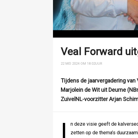
Veal Forward uit
22 MEI 2024 OM 18:02
UUR
Tijdens de jaarvergadering van 
Marjolein de Wit uit Deurne (NBr
ZuivelNL-voorzitter Arjan Schi
I
n deze visie geeft de kalverse
zetten op de thema’s duurzaam