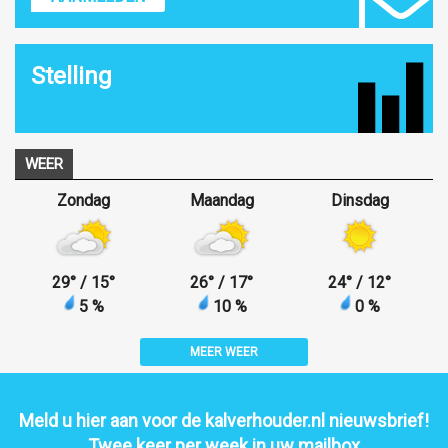
Stelling
WEER
Zondag
Maandag
Dinsdag
29
°
/ 15
°
26
°
/ 17
°
24
°
/ 12
°
5 %
10 %
0 %
MEER WEER
Meld u hier aan voor de kalverhouder.nl nieuwsbrief!
Twee keer per week in uw mailbox