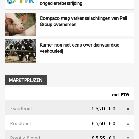
ongediertebestrijding
Compaxo mag varkensslachtingen van Pali
Group overnemen
Kamer nog niet eens over dierwaardige
veehouderij
MARKTPRIJZEN
excl. BTW
Zwartbont
€ 6,20
€ 0
Roodbont
€ 6,60
€ 0
Rosé < 8 mnd
€ 5,55
€ 0