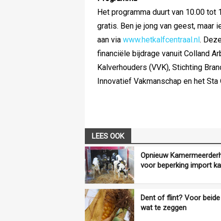
Het programma duurt van 10.00 tot 16
gratis. Ben je jong van geest, maar 
aan via
www.hetkalfcentraal.nl
. Dez
financiële bijdrage vanuit Colland A
Kalverhouders (VVK), Stichting Bra
Innovatief Vakmanschap en het Sta
LEES OOK
Opnieuw Kamermeerderh
voor beperking import ka
Dent of flint? Voor beide 
wat te zeggen