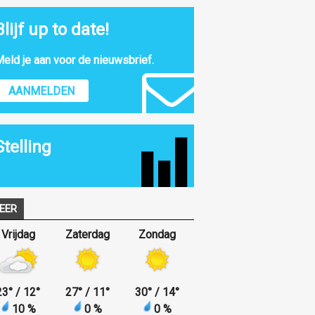
Blijf up to date!
eld je aan voor de nieuwsbrief.
AANMELDEN
Stelling
EER
Vrijdag
Zaterdag
Zondag
23
°
/ 12
°
27
°
/ 11
°
30
°
/ 14
°
10 %
0 %
0 %