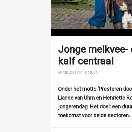
Jonge melkvee- 
kalf centraal
08 FEB 2024 OM 18:08
UUR
Onder het motto ‘Presteren doe 
Lianne van Uhm en Henriëtte Roz
jongerendag. Het doel: een du
toekomst voor beide sectoren.