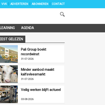
VVK
ADVERTEREN
ABONNEREN
CONTACT
-LEARNING
AGENDA
EEST GELEZEN
Pali Group boekt
recordwinst
31-07-2026
Minder aanbod maakt
kalfsvleesmarkt
vriendelijker
31-07-2026
Veilig werken blijft actueel
03-08-2026