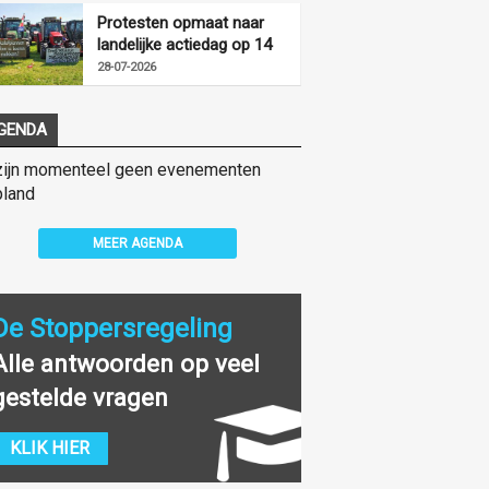
Protesten opmaat naar
landelijke actiedag op 14
augustus
28-07-2026
GENDA
zijn momenteel geen evenementen
land
MEER AGENDA
De Stoppersregeling
Alle antwoorden op veel
gestelde vragen
KLIK HIER