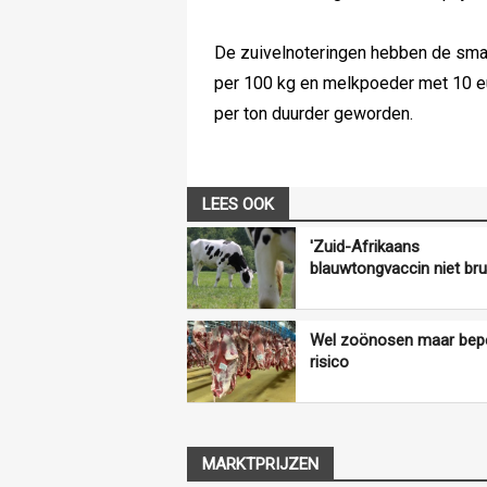
De zuivelnoteringen hebben de sma
per 100 kg en melkpoeder met 10 eu
per ton duurder geworden.
LEES OOK
'Zuid-Afrikaans
blauwtongvaccin niet bru
Wel zoönosen maar bep
risico
MARKTPRIJZEN