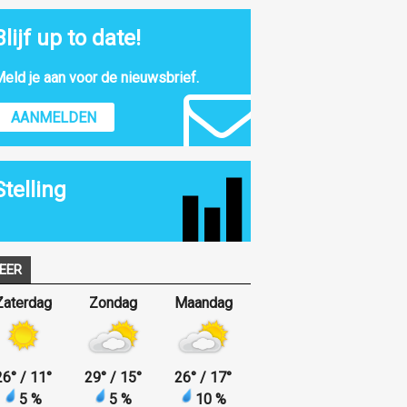
Blijf up to date!
eld je aan voor de nieuwsbrief.
AANMELDEN
Stelling
EER
Zaterdag
Zondag
Maandag
26
°
/ 11
°
29
°
/ 15
°
26
°
/ 17
°
5 %
5 %
10 %