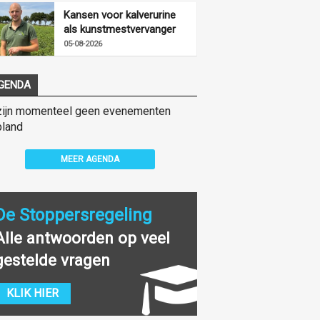
Kansen voor kalverurine
als kunstmestvervanger
05-08-2026
GENDA
zijn momenteel geen evenementen
land
MEER AGENDA
De Stoppersregeling
Alle antwoorden op veel
gestelde vragen
KLIK HIER