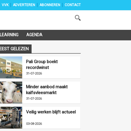
VVK
ADVERTEREN
ABONNEREN
CONTACT
-LEARNING
AGENDA
EEST GELEZEN
Pali Group boekt
recordwinst
31-07-2026
Minder aanbod maakt
kalfsvleesmarkt
vriendelijker
31-07-2026
Veilig werken blijft actueel
03-08-2026