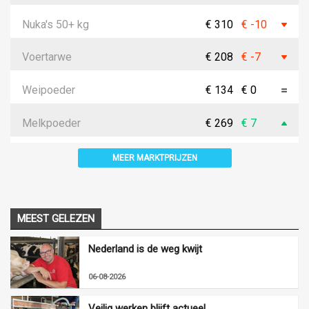
Nuka's 50+ kg
€ 310
€ -10
Voertarwe
€ 208
€ -7
Weipoeder
€ 134
€ 0
Melkpoeder
€ 269
€ 7
MEER MARKTPRIJZEN
MEEST GELEZEN
Nederland is de weg kwijt
06-08-2026
Veilig werken blijft actueel