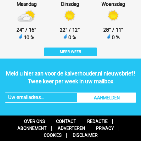
Maandag
Dinsdag
Woensdag
24
°
/ 16
°
22
°
/ 12
°
28
°
/ 11
°
10 %
0 %
0 %
MEER WEER
Meld u hier aan voor de kalverhouder.nl nieuwsbrief!
Twee keer per week in uw mailbox
AANMELDEN
OVER ONS
CONTACT
REDACTIE
ABONNEMENT
ADVERTEREN
PRIVACY
COOKIES
DISCLAIMER