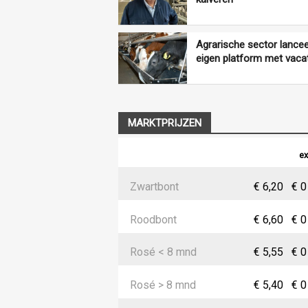
Agrarische sector lancee
eigen platform met vaca
MARKTPRIJZEN
ex
Zwartbont
€ 6,20
€ 0
Roodbont
€ 6,60
€ 0
Rosé < 8 mnd
€ 5,55
€ 0
Rosé > 8 mnd
€ 5,40
€ 0