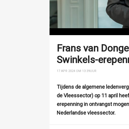
Frans van Donge
Swinkels-erepen
17 APR 2024 OM 13:39
UUR
Tijdens de algemene ledenverga
de Vleessector) op 11 april he
erepenning in ontvangst mogen
Nederlandse vleessector.