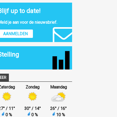
Blijf up to date!
eld je aan voor de nieuwsbrief.
AANMELDEN
Stelling
EER
Zaterdag
Zondag
Maandag
27
°
/ 11
°
30
°
/ 14
°
26
°
/ 16
°
0 %
0 %
10 %