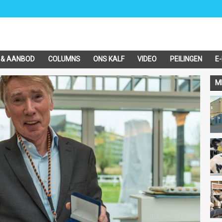
 & AANBOD
COLUMNS
ONS KALF
VIDEO
PEILINGEN
E
M