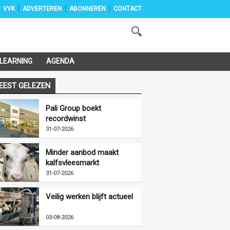
VVK
ADVERTEREN
ABONNEREN
CONTACT
-LEARNING
AGENDA
EEST GELEZEN
Pali Group boekt
recordwinst
31-07-2026
Minder aanbod maakt
kalfsvleesmarkt
vriendelijker
31-07-2026
Veilig werken blijft actueel
03-08-2026