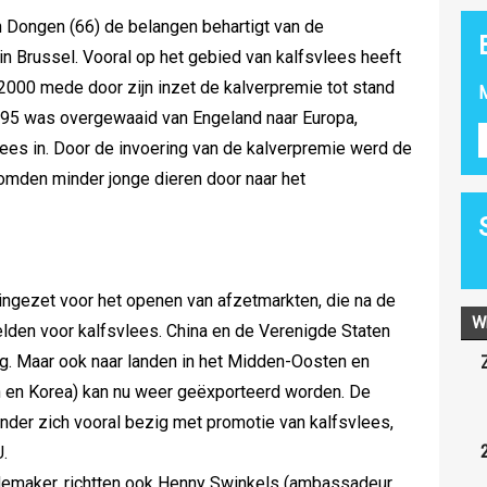
n Dongen (66) de belangen behartigt van de
n Brussel. Vooral op het gebied van kalfsvlees heeft
n 2000 mede door zijn inzet de kalverpremie tot stand
M
995 was overgewaaid van Engeland naar Europa,
lees in. Door de invoering van de kalverpremie werd de
oomden minder jonge dieren door naar het
ingezet voor het openen van afzetmarkten, die na de
W
elden voor kalfsvlees. China en de Verenigde Staten
og. Maar ook naar landen in het Midden-Oosten en
n en Korea) kan nu weer geëxporteerd worden. De
ander zich vooral bezig met promotie van kalfsvlees,
.
emaker, richtten ook Henny Swinkels (ambassadeur