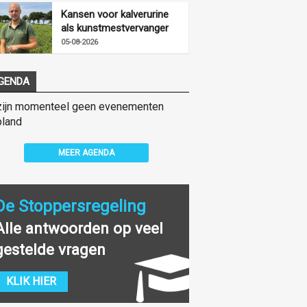
Kansen voor kalverurine
als kunstmestvervanger
05-08-2026
GENDA
zijn momenteel geen evenementen
land
MEER AGENDA
De Stoppersregeling
Alle antwoorden op veel
gestelde vragen
KLIK HIER