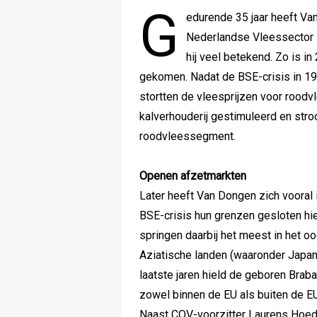
G
edurende 35 jaar heeft Va
Nederlandse Vleessector i
hij veel betekend. Zo is i
gekomen. Nadat de BSE-crisis in 1
stortten de vleesprijzen voor roodv
kalverhouderij gestimuleerd en str
roodvleessegment.
Openen afzetmarkten
Later heeft Van Dongen zich vooral 
BSE-crisis hun grenzen gesloten hi
springen daarbij het meest in het o
Aziatische landen (waaronder Japa
laatste jaren hield de geboren Brab
zowel binnen de EU als buiten de EU
Naast COV-voorzitter Laurens Hoed