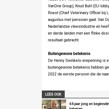
VanDrie Group), Knud Buhl (EU-lobby
Roest (Chief Veterinairy Officer bi
augustus met pensioen gaat. Van Do
Nederlandse vleesindustrie en heef
en derde landen met een flinke dosis 
resultaat gebracht.
Buitengewone betekenis
De Henny Swinkels-erepenning is ee
buitengewone betekenis hebben geh
2022 de eerste persoon die de naa
LEES OOK
64 jaar jong en beginnel
kalveren