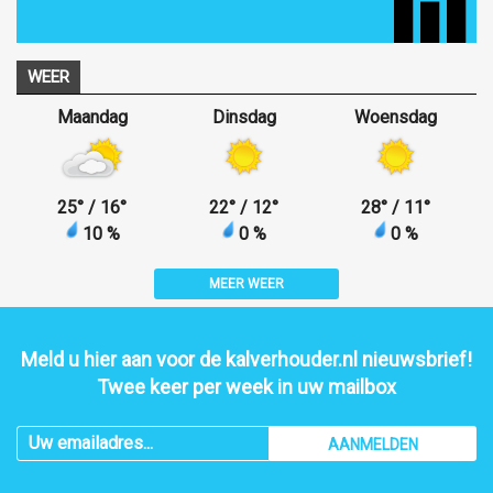
WEER
Maandag
Dinsdag
Woensdag
25
°
/ 16
°
22
°
/ 12
°
28
°
/ 11
°
10 %
0 %
0 %
MEER WEER
Meld u hier aan voor de kalverhouder.nl nieuwsbrief!
Twee keer per week in uw mailbox
AANMELDEN