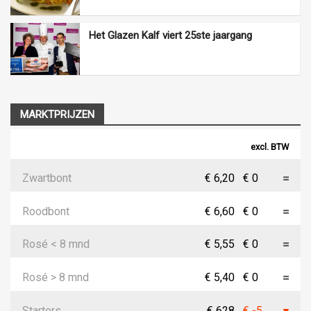
Het Glazen Kalf viert 25ste jaargang
MARKTPRIJZEN
excl. BTW
Zwartbont
€ 6,20
€ 0
Roodbont
€ 6,60
€ 0
Rosé < 8 mnd
€ 5,55
€ 0
Rosé > 8 mnd
€ 5,40
€ 0
Starters
€ 628
€ -5