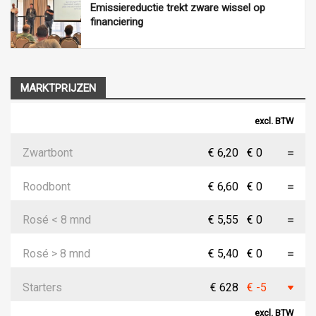
Emissiereductie trekt zware wissel op
financiering
MARKTPRIJZEN
excl. BTW
Zwartbont
€ 6,20
€ 0
Roodbont
€ 6,60
€ 0
Rosé < 8 mnd
€ 5,55
€ 0
Rosé > 8 mnd
€ 5,40
€ 0
Starters
€ 628
€ -5
excl. BTW