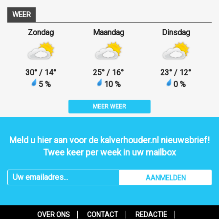
WEER
Zondag
Maandag
Dinsdag
30
°
/ 14
°
25
°
/ 16
°
23
°
/ 12
°
5 %
10 %
0 %
MEER WEER
Meld u hier aan voor de kalverhouder.nl nieuwsbrief!
Twee keer per week in uw mailbox
AANMELDEN
OVER ONS
CONTACT
REDACTIE