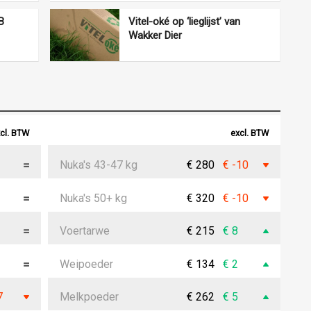
B
Vitel-oké op ‘lieglijst’ van
Wakker Dier
cl. BTW
excl. BTW
Nuka's 43-47 kg
€ 280
€ -10
Nuka's 50+ kg
€ 320
€ -10
Voertarwe
€ 215
€ 8
Weipoeder
€ 134
€ 2
7
Melkpoeder
€ 262
€ 5