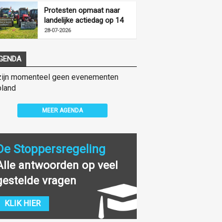
Protesten opmaat naar
landelijke actiedag op 14
augustus
28-07-2026
GENDA
zijn momenteel geen evenementen
land
MEER AGENDA
De Stoppersregeling
Alle antwoorden op veel
gestelde vragen
KLIK HIER