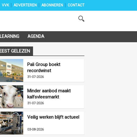
VVK
ADVERTEREN
ABONNEREN
CONTACT
-LEARNING
AGENDA
EEST GELEZEN
Pali Group boekt
recordwinst
31-07-2026
Minder aanbod maakt
kalfsvleesmarkt
vriendelijker
31-07-2026
Veilig werken blijft actueel
03-08-2026