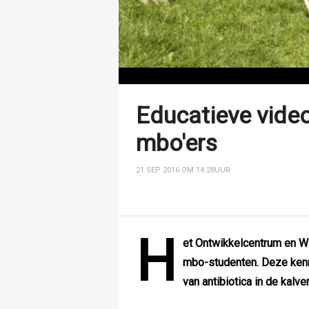
Educatieve video
mbo'ers
21 SEP 2016 OM 14:28
UUR
H
et Ontwikkelcentrum en W
mbo-studenten. Deze kenni
van antibiotica in de kalve