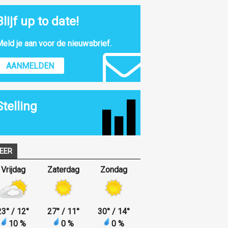
Blijf up to date!
eld je aan voor de nieuwsbrief.
AANMELDEN
Stelling
EER
Vrijdag
Zaterdag
Zondag
23
°
/ 12
°
27
°
/ 11
°
30
°
/ 14
°
10 %
0 %
0 %