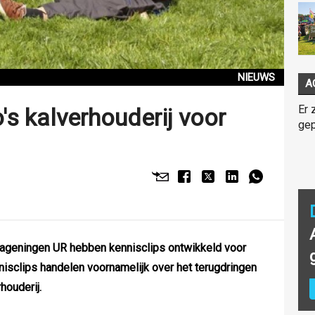
NIEUWS
A
Er 
's kalverhouderij voor
gep
ageningen UR hebben kennisclips ontwikkeld voor
sclips handelen voornamelijk over het terugdringen
rhouderij.