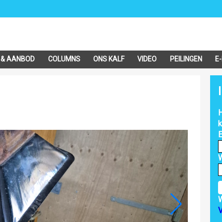
 & AANBOD
COLUMNS
ONS KALF
VIDEO
PEILINGEN
E
H
k
E
V