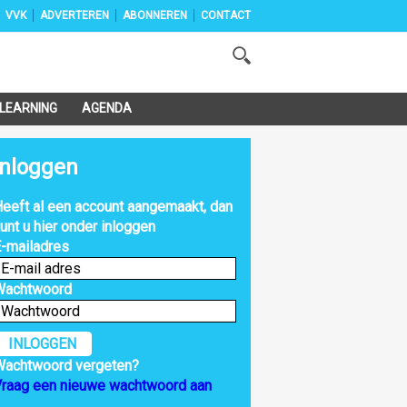
VVK
ADVERTEREN
ABONNEREN
CONTACT
-LEARNING
AGENDA
Inloggen
eeft al een account aangemaakt, dan
unt u hier onder inloggen
-mailadres
Wachtwoord
INLOGGEN
Wachtwoord vergeten?
raag een nieuwe wachtwoord aan