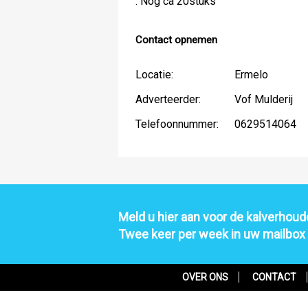
. Nog ca 20stuks
Contact opnemen
Locatie:
Ermelo
Adverteerder:
Vof Mulderij
Telefoonnummer:
0629514064
Meld u hier aan voor de kalverhoude
Twee keer per week in uw mailbox
OVER ONS
CONTACT