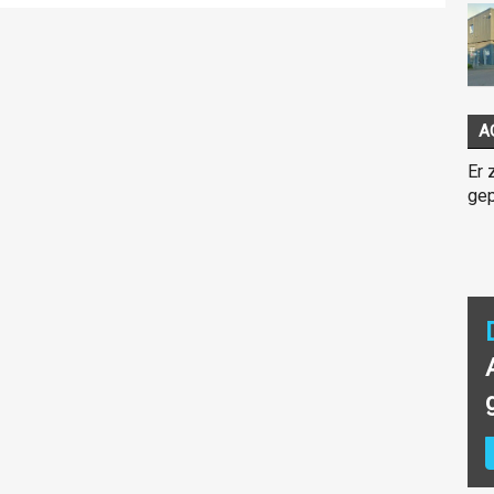
A
Er 
gep