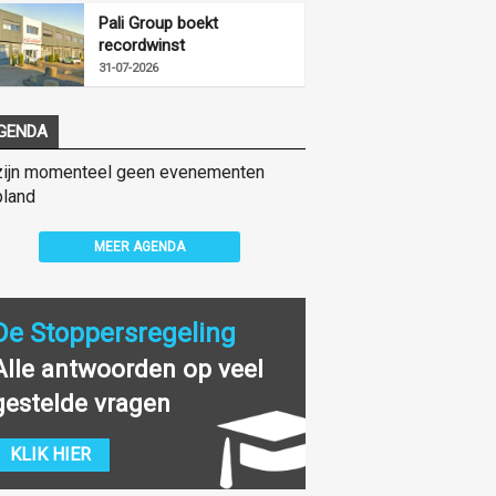
Pali Group boekt
recordwinst
31-07-2026
GENDA
zijn momenteel geen evenementen
land
MEER AGENDA
De Stoppersregeling
Alle antwoorden op veel
gestelde vragen
KLIK HIER