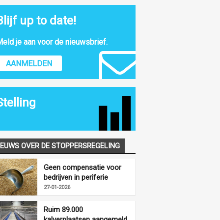
Blijf up to date!
eld je aan voor de nieuwsbrief.
AANMELDEN
Stelling
IEUWS OVER DE STOPPERSREGELING
Geen compensatie voor
bedrijven in periferie
vanwege
27-01-2026
opkoopregelingen
Ruim 89.000
kalverplaatsen aangemeld