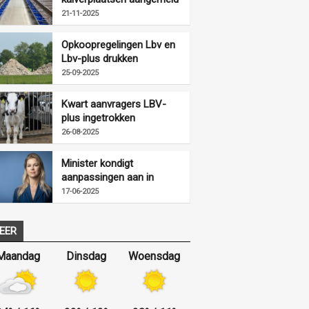
voor LBV-plus
21-11-2025
Opkoopregelingen Lbv en
Lbv-plus drukken
mestproductie fors
25-09-2025
Kwart aanvragers LBV-
plus ingetrokken
26-08-2025
Minister kondigt
aanpassingen aan in
uitvoering LBV-regeling
17-06-2025
EER
Maandag
Dinsdag
Woensdag