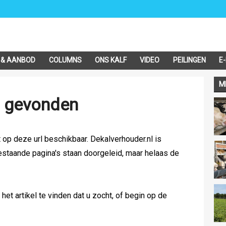
 & AANBOD
COLUMNS
ONS KALF
VIDEO
PEILINGEN
E
M
t gevonden
t op deze url beschikbaar. Dekalverhouder.nl is
estaande pagina's staan doorgeleid, maar helaas de
et artikel te vinden dat u zocht, of begin op de